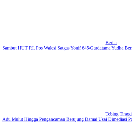
Berita
Sambut HUT RI, Pos Walesi Satgas Yonif 645/Gardatama Yudha Bers
Tebing Tingg
Adu Mulut Hingga Pengancaman Berujung Damai Usai Dimediasi Pol