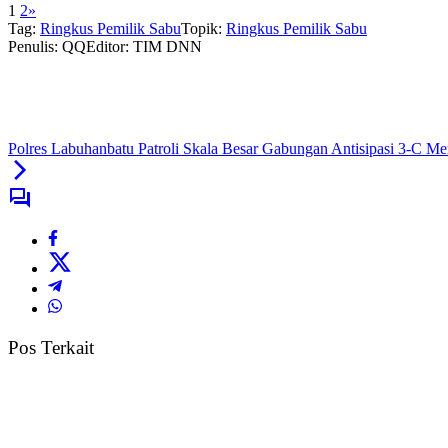
1
2
»
Tag:
Ringkus Pemilik Sabu
Topik:
Ringkus Pemilik Sabu
Penulis: QQ
Editor: TIM DNN
Polres Labuhanbatu Patroli Skala Besar Gabungan Antisipasi 3-C M
Pos Terkait