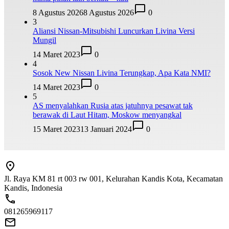
8 Agustus 2026
8 Agustus 2026
0
3
Aliansi Nissan-Mitsubishi Luncurkan Livina Versi
Mungil
14 Maret 2023
0
4
Sosok New Nissan Livina Terungkap, Apa Kata NMI?
14 Maret 2023
0
5
AS menyalahkan Rusia atas jatuhnya pesawat tak
berawak di Laut Hitam, Moskow menyangkal
15 Maret 2023
13 Januari 2024
0
Jl. Raya KM 81 rt 003 rw 001, Kelurahan Kandis Kota, Kecamatan
Kandis, Indonesia
081265969117