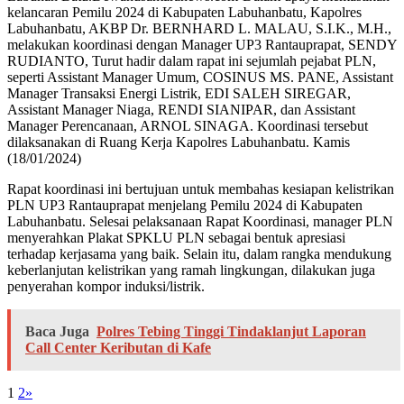
kelancaran Pemilu 2024 di Kabupaten Labuhanbatu, Kapolres
Labuhanbatu, AKBP Dr. BERNHARD L. MALAU, S.I.K., M.H.,
melakukan koordinasi dengan Manager UP3 Rantauprapat, SENDY
RUDIANTO, Turut hadir dalam rapat ini sejumlah pejabat PLN,
seperti Assistant Manager Umum, COSINUS MS. PANE, Assistant
Manager Transaksi Energi Listrik, EDI SALEH SIREGAR,
Assistant Manager Niaga, RENDI SIANIPAR, dan Assistant
Manager Perencanaan, ARNOL SINAGA. Koordinasi tersebut
dilaksanakan di Ruang Kerja Kapolres Labuhanbatu. Kamis
(18/01/2024)
Rapat koordinasi ini bertujuan untuk membahas kesiapan kelistrikan
PLN UP3 Rantauprapat menjelang Pemilu 2024 di Kabupaten
Labuhanbatu. Selesai pelaksanaan Rapat Koordinasi, manager PLN
menyerahkan Plakat SPKLU PLN sebagai bentuk apresiasi
terhadap kerjasama yang baik. Selain itu, dalam rangka mendukung
keberlanjutan kelistrikan yang ramah lingkungan, dilakukan juga
penyerahan kompor induksi/listrik.
Baca Juga
Polres Tebing Tinggi Tindaklanjut Laporan
Call Center Keributan di Kafe
1
2
»