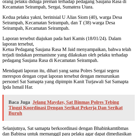
orang pelaku diduga preman terhadap pedagang Saujana Rasa di
Kecamatan Seirampah, Sergai, Sumatera Utara.
Kedua pelaku yakni, berinisial U Alias Siom (40), warga Desa
Seirampah, Kecamatan Seirampah, dan T (38) warga Desa
Seirampah, Kecamatan Seirampah.
Laporan tersebut diajukan pada hari Kamis (18/01/24). Dalam
laporan tersebut,
Ketua Pedagang Saujana Rasa M Jaid menyampaikan, bahwa telah
terjadi tindakan premanisme yang dilakukan oleh pelaku terhadap
pedagang Saujana Rasa di Kecamatan Seirampah.
Mendapati laporan itu, dihari yang sama Polres Sergai segera
merespon dengan cepat laporan tersebut dengan menurunkan
personel Sat Samapta yang dipimpin Kanit Turjawali Sat Samapta
Ipda Ismail Har.
Baca Juga
Jelang Mayday, Sat Binmas Polres Tebing
Tinggi Koordinasi Dengan Serikat Pekerja Dan Serikat
Buruh
Selanjutnya, Sat samapta berkoordinasi dengan Bhabinkamtibmas
dan Babinsa untuk memanggil para pelaku agar dapat dimediasikan