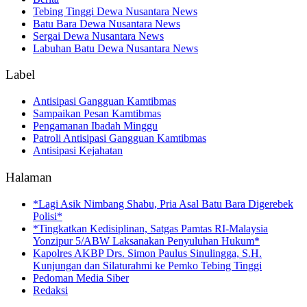
Tebing Tinggi Dewa Nusantara News
Batu Bara Dewa Nusantara News
Sergai Dewa Nusantara News
Labuhan Batu Dewa Nusantara News
Label
Antisipasi Gangguan Kamtibmas
Sampaikan Pesan Kamtibmas
Pengamanan Ibadah Minggu
Patroli Antisipasi Gangguan Kamtibmas
Antisipasi Kejahatan
Halaman
*Lagi Asik Nimbang Shabu, Pria Asal Batu Bara Digerebek
Polisi*
*Tingkatkan Kedisiplinan, Satgas Pamtas RI-Malaysia
Yonzipur 5/ABW Laksanakan Penyuluhan Hukum*
Kapolres AKBP Drs. Simon Paulus Sinulingga, S.H.
Kunjungan dan Silaturahmi ke Pemko Tebing Tinggi
Pedoman Media Siber
Redaksi