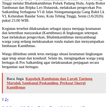
Tinggi melalui Bhabinkamtibmas Polsek Padang Hulu, Aipda Bottor
Tambunan dan Bripka Leo Hutauruk, melakukan pengecekan Pos
Satkamling Serbaguna VI di Jalan Sisingamangaraja Gang Bakti Lk
VI, Kelurahan Bandar Sono, Kota Tebing Tinggi, Senin (1/6/2026)
pukul 23.00 WIB.
Kegiatan tersebut dilaksanakan sebagai upaya menjaga keamanan
dan ketertiban masyarakat (Kamtibmas) di lingkungan setempat.
Saat melakukan pengecekan, Bhabinkamtibmas menyambangi
warga yang sedang melaksanakan ronda malam dan menyampaikan
himbauan Kamtibmas.
Warga dihimbau untuk terus menjaga situasi keamanan lingkungan
agar tetap aman dan kondusif. Selain itu, mengingatkan warga yang
bertugas di Pos Satkamling agar melaksanakan penjagaan secara
bergantian saat bertugas.
Baca Juga
Kapolsek Rambutan dan Lurah Tanjung
Marulak Sambangi Poskamling, Perkuat Sinergi
Kamtibmas
1
2
»