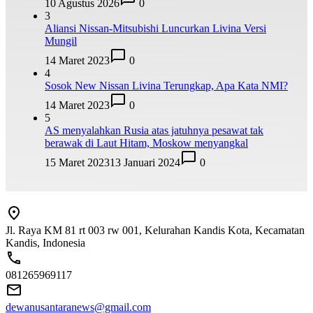
10 Agustus 2026
0
3
Aliansi Nissan-Mitsubishi Luncurkan Livina Versi
Mungil
14 Maret 2023
0
4
Sosok New Nissan Livina Terungkap, Apa Kata NMI?
14 Maret 2023
0
5
AS menyalahkan Rusia atas jatuhnya pesawat tak
berawak di Laut Hitam, Moskow menyangkal
15 Maret 2023
13 Januari 2024
0
Jl. Raya KM 81 rt 003 rw 001, Kelurahan Kandis Kota, Kecamatan
Kandis, Indonesia
081265969117
dewanusantaranews@gmail.com