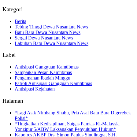
Kategori
Berita
Tebing Tinggi Dewa Nusantara News
Batu Bara Dewa Nusantara News
Sergai Dewa Nusantara News
Labuhan Batu Dewa Nusantara News
Label
Antisipasi Gangguan Kamtibmas
Sampaikan Pesan Kamtibmas
Pengamanan Ibadah Minggu
Patroli Antisipasi Gangguan Kamtibmas
Antisipasi Kejahatan
Halaman
*Lagi Asik Nimbang Shabu, Pria Asal Batu Bara Digerebek
Polisi*
*Tingkatkan Kedisiplinan, Satgas Pamtas RI-Malaysia
Yonzipur 5/ABW Laksanakan Penyuluhan Hukum*
Kapolres AKBP Drs. Simon Paulus Sinulingga, S.H.