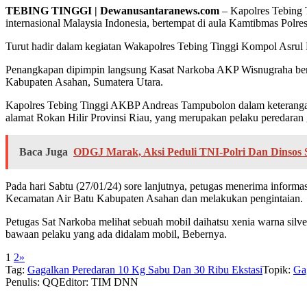
TEBING TINGGI | Dewanusantaranews.com
– Kapolres Tebing 
internasional Malaysia Indonesia, bertempat di aula Kamtibmas Polre
Turut hadir dalam kegiatan Wakapolres Tebing Tinggi Kompol Asru
Penangkapan dipimpin langsung Kasat Narkoba AKP Wisnugraha bers
Kabupaten Asahan, Sumatera Utara.
Kapolres Tebing Tinggi AKBP Andreas Tampubolon dalam keterangan
alamat Rokan Hilir Provinsi Riau, yang merupakan pelaku peredaran g
Baca Juga
ODGJ Marak, Aksi Peduli TNI-Polri Dan Dinsos 
Pada hari Sabtu (27/01/24) sore lanjutnya, petugas menerima informa
Kecamatan Air Batu Kabupaten Asahan dan melakukan pengintaian.
Petugas Sat Narkoba melihat sebuah mobil daihatsu xenia warna si
bawaan pelaku yang ada didalam mobil, Bebernya.
1
2
»
Tag:
Gagalkan Peredaran 10 Kg Sabu Dan 30 Ribu Ekstasi
Topik:
Ga
Penulis: QQ
Editor: TIM DNN