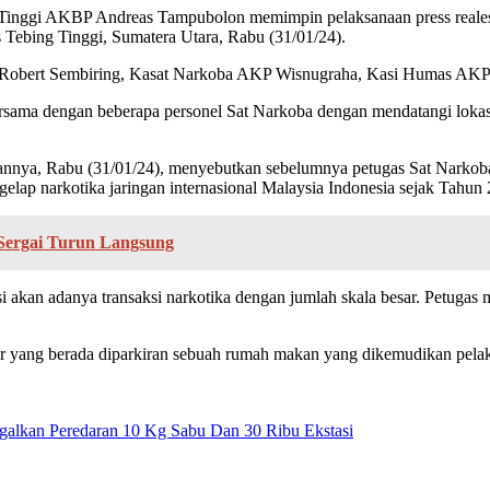
Tinggi AKBP Andreas Tampubolon memimpin pelaksanaan press realese
s Tebing Tinggi, Sumatera Utara, Rabu (31/01/24).
l Robert Sembiring, Kasat Narkoba AKP Wisnugraha, Kasi Humas AKP 
ama dengan beberapa personel Sat Narkoba dengan mendatangi lokasi
nya, Rabu (31/01/24), menyebutkan sebelumnya petugas Sat Narkoba 
elap narkotika jaringan internasional Malaysia Indonesia sejak Tahun 
Sergai Turun Langsung
si akan adanya transaksi narkotika dengan jumlah skala besar. Petugas
lver yang berada diparkiran sebuah rumah makan yang dikemudikan pel
galkan Peredaran 10 Kg Sabu Dan 30 Ribu Ekstasi