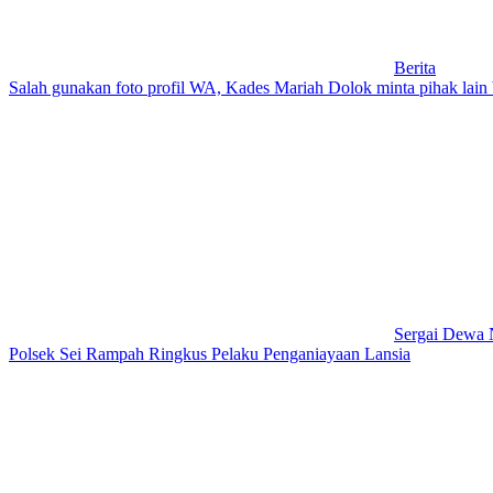
Berita
Salah gunakan foto profil WA, Kades Mariah Dolok minta pihak lain b
Sergai Dewa 
Polsek Sei Rampah Ringkus Pelaku Penganiayaan Lansia