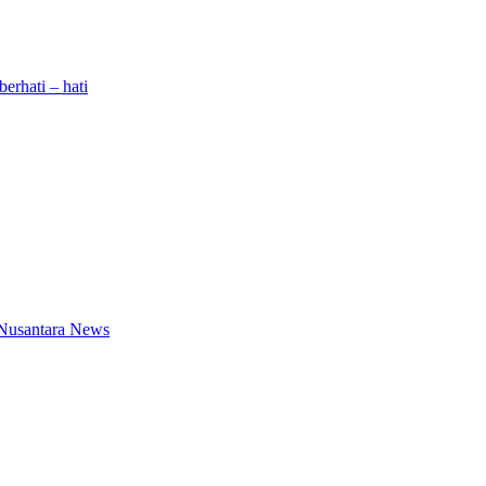
erhati – hati
Nusantara News