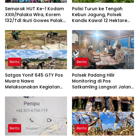
Semarak HUT Ke-1 Kodam
Polisi Turun ke Tengah
XXIII/Palaka Wira, Korem
Kebun Jagung, Polsek
132/Tdl Ikuti Gowes Palaka
Kandis Kawal 12 Hektare
Wira
Tanaman untuk Dukung
Swasembada Pangan
Berita
Berita
Satgas Yonif 645 GTY Pos
Polsek Padang Hilir
Muara Nawa
Monitoring di Pos
Melaksanakan Kegiatan
Satkamling Langsat Jalan
Membangun Gereja Di
Cemara
Distrik Airu
Berita
Berita