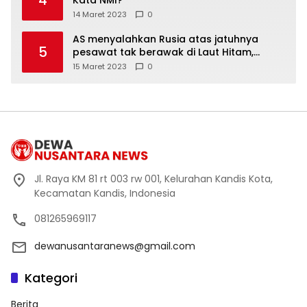
4
Kata NMI?
14 Maret 2023
0
AS menyalahkan Rusia atas jatuhnya
5
pesawat tak berawak di Laut Hitam,
Moskow menyangkal
15 Maret 2023
0
Jl. Raya KM 81 rt 003 rw 001, Kelurahan Kandis Kota,
Kecamatan Kandis, Indonesia
081265969117
dewanusantaranews@gmail.com
Kategori
Berita