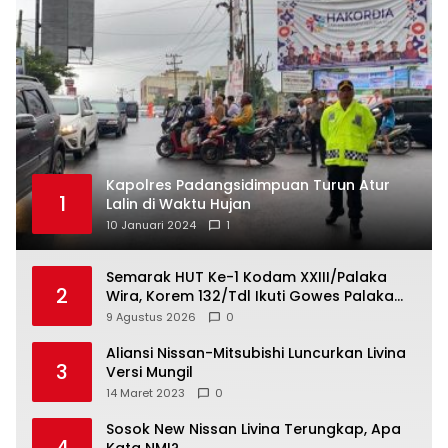
Kapolres Padangsidimpuan Turun Atur
1
Lalin di Waktu Hujan
10 Januari 2024
1
Semarak HUT Ke-1 Kodam XXIII/Palaka
2
Wira, Korem 132/Tdl Ikuti Gowes Palaka
Wira
9 Agustus 2026
0
Aliansi Nissan-Mitsubishi Luncurkan Livina
3
Versi Mungil
14 Maret 2023
0
Sosok New Nissan Livina Terungkap, Apa