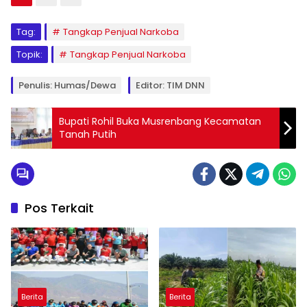
Tag:
Tangkap Penjual Narkoba
Topik:
Tangkap Penjual Narkoba
Penulis: Humas/Dewa
Editor: TIM DNN
Bupati Rohil Buka Musrenbang Kecamatan
Tanah Putih
Pos Terkait
Berita
Berita