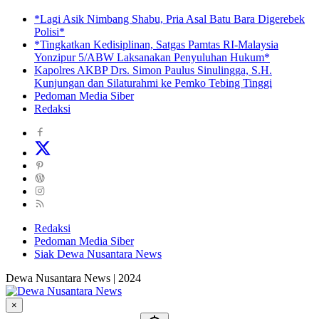
*Lagi Asik Nimbang Shabu, Pria Asal Batu Bara Digerebek
Polisi*
*Tingkatkan Kedisiplinan, Satgas Pamtas RI-Malaysia
Yonzipur 5/ABW Laksanakan Penyuluhan Hukum*
Kapolres AKBP Drs. Simon Paulus Sinulingga, S.H.
Kunjungan dan Silaturahmi ke Pemko Tebing Tinggi
Pedoman Media Siber
Redaksi
Redaksi
Pedoman Media Siber
Siak Dewa Nusantara News
Dewa Nusantara News | 2024
×