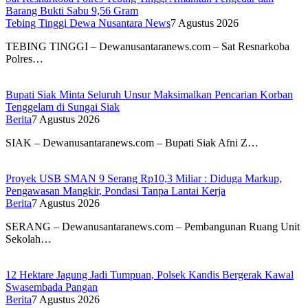
Barang Bukti Sabu 9,56 Gram
Tebing Tinggi Dewa Nusantara News
7 Agustus 2026
TEBING TINGGI – Dewanusantaranews.com – Sat Resnarkoba
Polres…
Bupati Siak Minta Seluruh Unsur Maksimalkan Pencarian Korban
Tenggelam di Sungai Siak
Berita
7 Agustus 2026
SIAK – Dewanusantaranews.com – Bupati Siak Afni Z…
Proyek USB SMAN 9 Serang Rp10,3 Miliar : Diduga Markup,
Pengawasan Mangkir, Pondasi Tanpa Lantai Kerja
Berita
7 Agustus 2026
SERANG – Dewanusantaranews.com – Pembangunan Ruang Unit
Sekolah…
12 Hektare Jagung Jadi Tumpuan, Polsek Kandis Bergerak Kawal
Swasembada Pangan
Berita
7 Agustus 2026