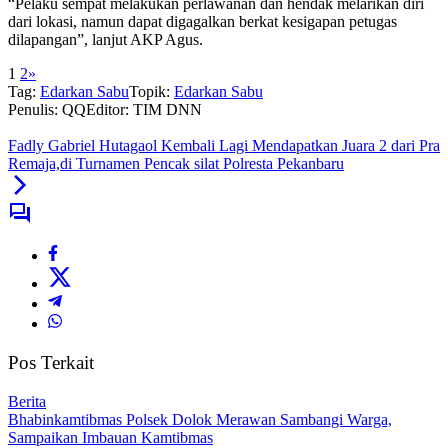
“Pelaku sempat melakukan perlawanan dan hendak melarikan diri
dari lokasi, namun dapat digagalkan berkat kesigapan petugas
dilapangan”, lanjut AKP Agus.
1
2
»
Tag:
Edarkan Sabu
Topik:
Edarkan Sabu
Penulis: QQ
Editor: TIM DNN
Fadly Gabriel Hutagaol Kembali Lagi Mendapatkan Juara 2 dari Pra
Remaja,di Turnamen Pencak silat Polresta Pekanbaru
Pos Terkait
Berita
Bhabinkamtibmas Polsek Dolok Merawan Sambangi Warga,
Sampaikan Imbauan Kamtibmas