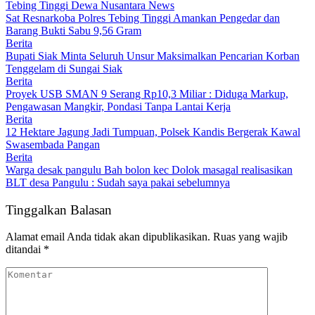
Tebing Tinggi Dewa Nusantara News
Sat Resnarkoba Polres Tebing Tinggi Amankan Pengedar dan
Barang Bukti Sabu 9,56 Gram
Berita
Bupati Siak Minta Seluruh Unsur Maksimalkan Pencarian Korban
Tenggelam di Sungai Siak
Berita
Proyek USB SMAN 9 Serang Rp10,3 Miliar : Diduga Markup,
Pengawasan Mangkir, Pondasi Tanpa Lantai Kerja
Berita
12 Hektare Jagung Jadi Tumpuan, Polsek Kandis Bergerak Kawal
Swasembada Pangan
Berita
Warga desak pangulu Bah bolon kec Dolok masagal realisasikan
BLT desa Pangulu : Sudah saya pakai sebelumnya
Tinggalkan Balasan
Alamat email Anda tidak akan dipublikasikan.
Ruas yang wajib
ditandai
*