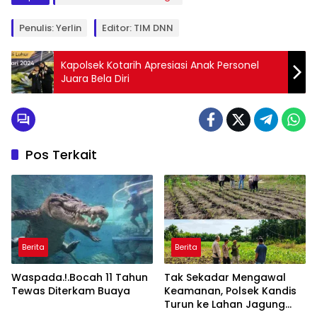
Penulis: Yerlin
Editor: TIM DNN
Kapolsek Kotarih Apresiasi Anak Personel
Juara Bela Diri
Pos Terkait
Berita
Berita
Waspada.!.Bocah 11 Tahun
Tak Sekadar Mengawal
Tewas Diterkam Buaya
Keamanan, Polsek Kandis
Turun ke Lahan Jagung