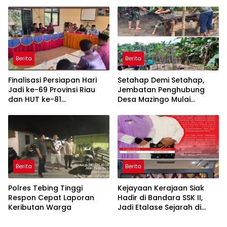
Kawal Ketahanan Pangan
Berita
Berita
Finalisasi Persiapan Hari
Setahap Demi Setahap,
Jadi ke-69 Provinsi Riau
Jembatan Penghubung
dan HUT ke-81
Desa Mazingo Mulai
Kemerdekaan RI,
Terwujud
Kecamatan XIII Koto
Kampar Matangkan
Seluruh Agenda
Berita
Berita
Polres Tebing Tinggi
Kejayaan Kerajaan Siak
Respon Cepat Laporan
Hadir di Bandara SSK II,
Keributan Warga
Jadi Etalase Sejarah di
Gerbang Riau