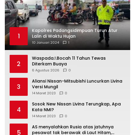
Kapolres Padangsidimpuan Turun Atur
1
Lalin di Waktu Hujan
10 Januari 2024
1
Waspada.!.Bocah 11 Tahun Tewas
2
Diterkam Buaya
6 Agustus 2026
0
Aliansi Nissan-Mitsubishi Luncurkan Livina
3
Versi Mungil
14 Maret 2023
0
Sosok New Nissan Livina Terungkap, Apa
4
Kata NMI?
14 Maret 2023
0
AS menyalahkan Rusia atas jatuhnya
5
pesawat tak berawak di Laut Hitam,