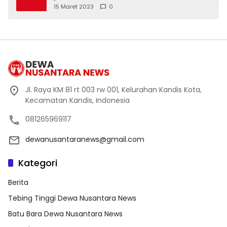
Moskow menyangkal
15 Maret 2023
0
Jl. Raya KM 81 rt 003 rw 001, Kelurahan Kandis Kota,
Kecamatan Kandis, Indonesia
081265969117
dewanusantaranews@gmail.com
Kategori
Berita
Tebing Tinggi Dewa Nusantara News
Batu Bara Dewa Nusantara News