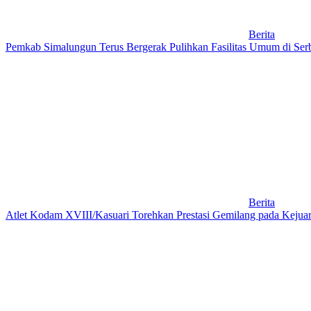
Berita
Pemkab Simalungun Terus Bergerak Pulihkan Fasilitas Umum di Ser
Berita
Atlet Kodam XVIII/Kasuari Torehkan Prestasi Gemilang pada Kejuar