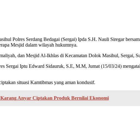
asihul Polres Serdang Bedagai (Sergai) Ipda S.H. Nauli Siregar bersa
rapa Mesjid dalam wilayah hukumnya.
maliyah, dan Mesjid Al-Ikhlas di Kecamatan Dolok Masihul, Sergai, S
s Sergai Iptu Edward Sidauruk, S.E, M.M, Jumat (15/03/24) mengatak
ptakan situasi Kamtibmas yang aman kondusif.
arang Anyar Ciptakan Produk Bernilai Ekonomi