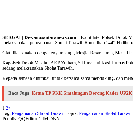
SERGAI | Dewanusantaranews.com
– Kanit Intel Polsek Dolok M
melaksanakan pengamanan Sholat Tarawih Ramadhan 1445 H dibebe
Giat dilaksanakan denganenyambangi, Mesjid Besar Jamik, Mesjid Is
Kapolsek Dolok Masihul AKP Zulham, S.H melalui Kasi Humas Polre
sedang melaksanakan Sholat Tarawih.
Kepada Jemaah dihimbau untuk bersama-sama mendukung, dan menci
Baca Juga
Ketua TP PKK Simalungun Dorong Kader UP2K K
1
2
»
Tag:
Pengamanan Sholat Tarawih
Topik:
Pengamanan Sholat Tarawih
Penulis: QQ
Editor: TIM DNN