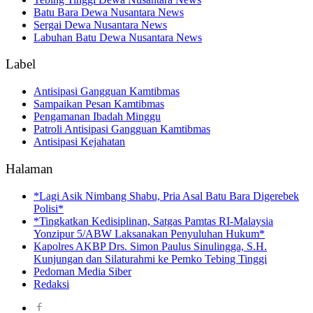
Batu Bara Dewa Nusantara News
Sergai Dewa Nusantara News
Labuhan Batu Dewa Nusantara News
Label
Antisipasi Gangguan Kamtibmas
Sampaikan Pesan Kamtibmas
Pengamanan Ibadah Minggu
Patroli Antisipasi Gangguan Kamtibmas
Antisipasi Kejahatan
Halaman
*Lagi Asik Nimbang Shabu, Pria Asal Batu Bara Digerebek
Polisi*
*Tingkatkan Kedisiplinan, Satgas Pamtas RI-Malaysia
Yonzipur 5/ABW Laksanakan Penyuluhan Hukum*
Kapolres AKBP Drs. Simon Paulus Sinulingga, S.H.
Kunjungan dan Silaturahmi ke Pemko Tebing Tinggi
Pedoman Media Siber
Redaksi