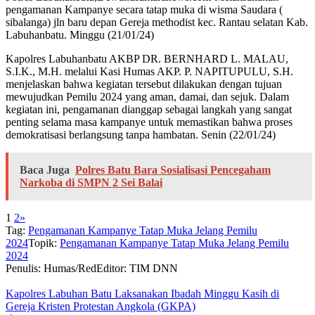
pengamanan Kampanye secara tatap muka di wisma Saudara (
sibalanga) jln baru depan Gereja methodist kec. Rantau selatan Kab.
Labuhanbatu. Minggu (21/01/24)
Kapolres Labuhanbatu AKBP DR. BERNHARD L. MALAU,
S.I.K., M.H. melalui Kasi Humas AKP. P. NAPITUPULU, S.H.
menjelaskan bahwa kegiatan tersebut dilakukan dengan tujuan
mewujudkan Pemilu 2024 yang aman, damai, dan sejuk. Dalam
kegiatan ini, pengamanan dianggap sebagai langkah yang sangat
penting selama masa kampanye untuk memastikan bahwa proses
demokratisasi berlangsung tanpa hambatan. Senin (22/01/24)
Baca Juga
Polres Batu Bara Sosialisasi Pencegaham
Narkoba di SMPN 2 Sei Balai
1
2
»
Tag:
Pengamanan Kampanye Tatap Muka Jelang Pemilu
2024
Topik:
Pengamanan Kampanye Tatap Muka Jelang Pemilu
2024
Penulis: Humas/Red
Editor: TIM DNN
Kapolres Labuhan Batu Laksanakan Ibadah Minggu Kasih di
Gereja Kristen Protestan Angkola (GKPA)