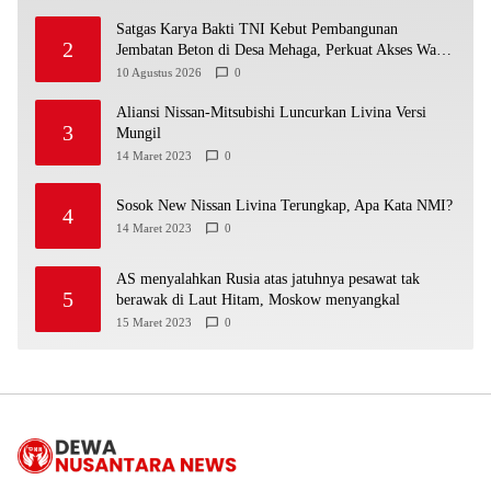
Satgas Karya Bakti TNI Kebut Pembangunan
2
Jembatan Beton di Desa Mehaga, Perkuat Akses Warga
di Nias Selatan
10 Agustus 2026
0
Aliansi Nissan-Mitsubishi Luncurkan Livina Versi
3
Mungil
14 Maret 2023
0
Sosok New Nissan Livina Terungkap, Apa Kata NMI?
4
14 Maret 2023
0
AS menyalahkan Rusia atas jatuhnya pesawat tak
5
berawak di Laut Hitam, Moskow menyangkal
15 Maret 2023
0