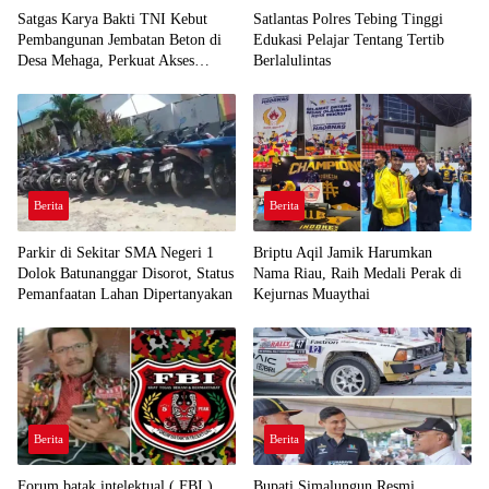
Satgas Karya Bakti TNI Kebut
Satlantas Polres Tebing Tinggi
Pembangunan Jembatan Beton di
Edukasi Pelajar Tentang Tertib
Desa Mehaga, Perkuat Akses
Berlalulintas
Warga di Nias Selatan
Berita
Berita
Parkir di Sekitar SMA Negeri 1
Briptu Aqil Jamik Harumkan
Dolok Batunanggar Disorot, Status
Nama Riau, Raih Medali Perak di
Pemanfaatan Lahan Dipertanyakan
Kejurnas Muaythai
Berita
Berita
Forum batak intelektual ( FBI )
Bupati Simalungun Resmi