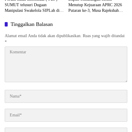
SUMUT telusuri Dugaan
Menutup Kejuaraan APRC 2026
Manipulasi Swakelola SIPLah di
Putaran ke-3, Musa Rajekshah
SD SMP kab simalungun, Di duga
Juara di Lintasan
Program Transparansi Justru Jadi
Tinggalkan Balasan
Celah Korupsi
Alamat email Anda tidak akan dipublikasikan.
Ruas yang wajib ditandai
*