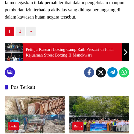
Ia menegaskan tidak pernah terlibat dalam pengelolaan maupun
pemberian izin terhadap aktivitas yang diduga berlangsung di
dalam kawasan hutan negara tersebut.
1
2
»
Petinju Kasuari Boxing Camp Raih Prestasi di Final
Kejuaraan Street Boxing II Manokwari
Pos Terkait
Berita
Berita