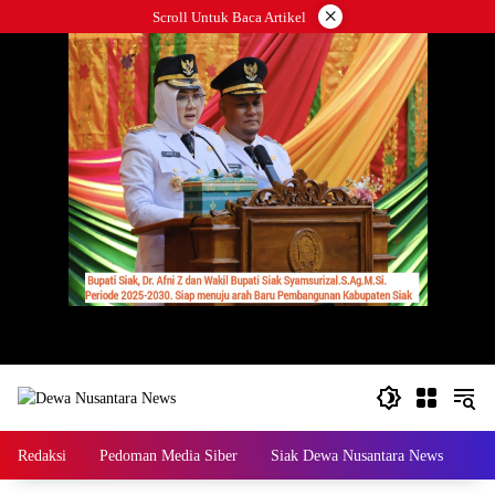
Langsung
×
Scroll Untuk Baca Artikel
ke
konten
Redaksi
Pedoman Media Siber
Siak Dewa Nusantara News