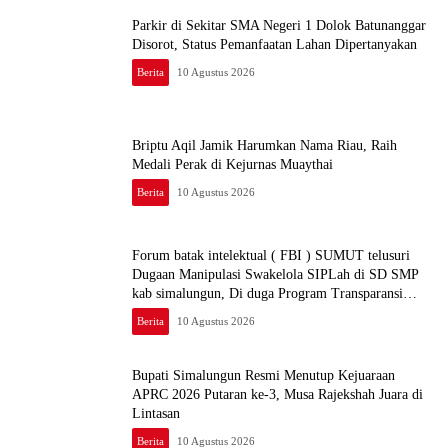
Parkir di Sekitar SMA Negeri 1 Dolok Batunanggar
Disorot, Status Pemanfaatan Lahan Dipertanyakan
Berita
10 Agustus 2026
Briptu Aqil Jamik Harumkan Nama Riau, Raih
Medali Perak di Kejurnas Muaythai
Berita
10 Agustus 2026
Forum batak intelektual ( FBI ) SUMUT telusuri
Dugaan Manipulasi Swakelola SIPLah di SD SMP
kab simalungun, Di duga Program Transparansi
Justru Jadi Celah Korupsi
Berita
10 Agustus 2026
Bupati Simalungun Resmi Menutup Kejuaraan
APRC 2026 Putaran ke-3, Musa Rajekshah Juara di
Lintasan
Berita
10 Agustus 2026