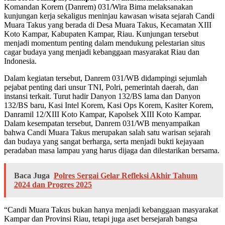
Komandan Korem (Danrem) 031/Wira Bima melaksanakan
kunjungan kerja sekaligus meninjau kawasan wisata sejarah Candi
Muara Takus yang berada di Desa Muara Takus, Kecamatan XIII
Koto Kampar, Kabupaten Kampar, Riau. Kunjungan tersebut
menjadi momentum penting dalam mendukung pelestarian situs
cagar budaya yang menjadi kebanggaan masyarakat Riau dan
Indonesia.
Dalam kegiatan tersebut, Danrem 031/WB didampingi sejumlah
pejabat penting dari unsur TNI, Polri, pemerintah daerah, dan
instansi terkait. Turut hadir Danyon 132/BS lama dan Danyon
132/BS baru, Kasi Intel Korem, Kasi Ops Korem, Kasiter Korem,
Danramil 12/XIII Koto Kampar, Kapolsek XIII Koto Kampar.
Dalam kesempatan tersebut, Danrem 031/WB menyampaikan
bahwa Candi Muara Takus merupakan salah satu warisan sejarah
dan budaya yang sangat berharga, serta menjadi bukti kejayaan
peradaban masa lampau yang harus dijaga dan dilestarikan bersama.
Baca Juga
Polres Sergai Gelar Refleksi Akhir Tahum
2024 dan Progres 2025
“Candi Muara Takus bukan hanya menjadi kebanggaan masyarakat
Kampar dan Provinsi Riau, tetapi juga aset bersejarah bangsa