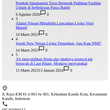
Pemkab Simalungun Terus Bergerak Pulihkan Fasilitas
Umum di Serbelawan Pasca Banjir
6 Agustus 2026
0
3
Aliansi Nissan-Mitsubishi Luncurkan Livina Versi
Mungil
14 Maret 2023
0
4
Sosok New Nissan Livina Terungkap, Apa Kata NMI?
14 Maret 2023
0
5
AS menyalahkan Rusia atas jatuhnya pesawat tak
berawak di Laut Hitam, Moskow menyangkal
15 Maret 2023
13 Januari 2024
0
Jl. Raya KM 81 rt 003 rw 001, Kelurahan Kandis Kota, Kecamatan
Kandis, Indonesia
081265969117