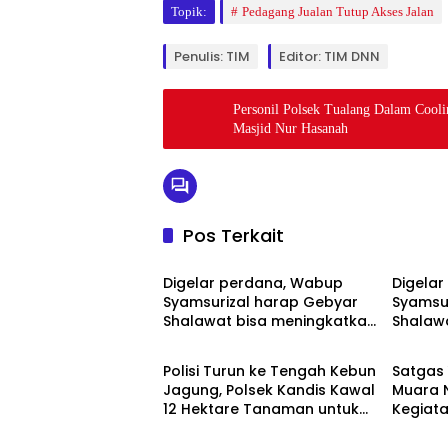
Topik:
Pedagang Jualan Tutup Akses Jalan
Penulis: TIM
Editor: TIM DNN
Personil Polsek Tualang Dalam Cool
Masjid Nur Hasanah
Pos Terkait
Berita
Berita
Digelar perdana, Wabup
Digela
Syamsurizal harap Gebyar
Syamsu
Shalawat bisa meningkatkan
Shalaw
Berita
Berita
nilai keagamaan ditengah-
nilai 
tengah masyarakat
tengah
Polisi Turun ke Tengah Kebun
Satgas 
Jagung, Polsek Kandis Kawal
Muara 
12 Hektare Tanaman untuk
Kegiat
Dukung Swasembada
Gereja D
Pangan