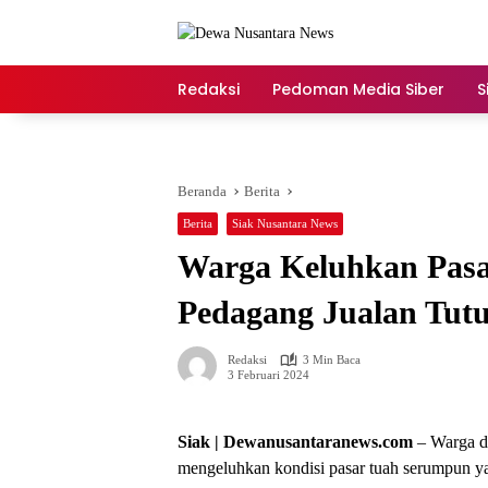
Langsung
ke
konten
Redaksi
Pedoman Media Siber
S
Beranda
Berita
Berita
Siak Nusantara News
Warga Keluhkan Pasa
Pedagang Jualan Tutu
Redaksi
3 Min Baca
3 Februari 2024
Siak | Dewanusantaranews.com
– Warga d
mengeluhkan kondisi pasar tuah serumpun y