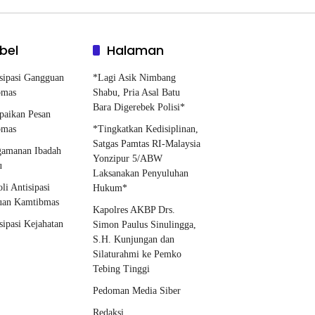
bel
Halaman
sipasi Gangguan
*Lagi Asik Nimbang
bmas
Shabu, Pria Asal Batu
Bara Digerebek Polisi*
paikan Pesan
bmas
*Tingkatkan Kedisiplinan,
Satgas Pamtas RI-Malaysia
gamanan Ibadah
Yonzipur 5/ABW
u
Laksanakan Penyuluhan
oli Antisipasi
Hukum*
uan Kamtibmas
Kapolres AKBP Drs.
sipasi Kejahatan
Simon Paulus Sinulingga,
S.H. Kunjungan dan
Silaturahmi ke Pemko
Tebing Tinggi
Pedoman Media Siber
Redaksi