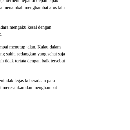
ja berhenti tepat di depan lapak
gga menambah menghambat arus lalu
endara mengaku kesal dengan
.
ampai menutup jalan, Kalau dalam
ng sakit, sedangkan yang sehat saja
ah tidak tertata dengan baik tersebut
enindak tegas keberadaan para
gat meresahkan dan menghambat