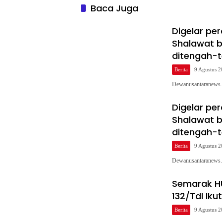
Baca Juga
Digelar pe
Shalawat b
ditengah-
Berita
9 Agustus 
Dewanusantaranews
Digelar pe
Shalawat b
ditengah-
Berita
9 Agustus 
Dewanusantaranews
Semarak HU
132/Tdl Ik
Berita
9 Agustus 