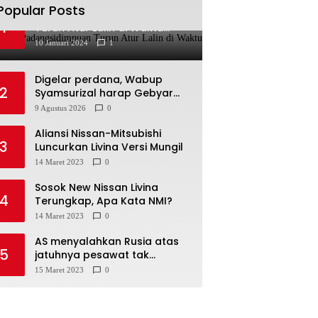
Popular Posts
Kapolres Padangsidimpuan
1
Turun Atur Lalin di Waktu
Hujan
10 Januari 2024
1
Digelar perdana, Wabup
2
Syamsurizal harap Gebyar
Shalawat bisa meningkatkan
9 Agustus 2026
0
nilai keagamaan ditengah-
tengah masyarakat
Aliansi Nissan-Mitsubishi
3
Luncurkan Livina Versi Mungil
14 Maret 2023
0
Sosok New Nissan Livina
4
Terungkap, Apa Kata NMI?
14 Maret 2023
0
AS menyalahkan Rusia atas
5
jatuhnya pesawat tak
berawak di Laut Hitam,
15 Maret 2023
0
Moskow menyangkal