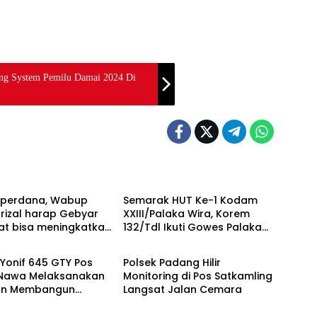
ing System Pemilu Damai 2024 Di
Berita
r perdana, Wabup
Semarak HUT Ke-1 Kodam
rizal harap Gebyar
XXIII/Palaka Wira, Korem
at bisa meningkatkan
132/Tdl Ikuti Gowes Palaka
Berita
keagamaan ditengah-
Wira
 masyarakat
Yonif 645 GTY Pos
Polsek Padang Hilir
Nawa Melaksanakan
Monitoring di Pos Satkamling
an Membangun
Langsat Jalan Cemara
i Distrik Airu