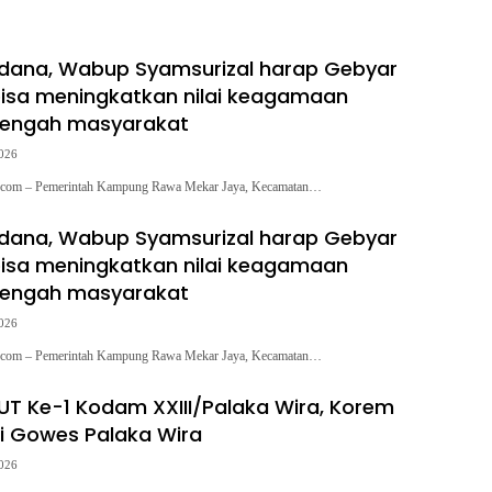
rdana, Wabup Syamsurizal harap Gebyar
isa meningkatkan nilai keagamaan
tengah masyarakat
2026
.com – Pemerintah Kampung Rawa Mekar Jaya, Kecamatan…
rdana, Wabup Syamsurizal harap Gebyar
isa meningkatkan nilai keagamaan
tengah masyarakat
2026
.com – Pemerintah Kampung Rawa Mekar Jaya, Kecamatan…
T Ke-1 Kodam XXIII/Palaka Wira, Korem
uti Gowes Palaka Wira
2026