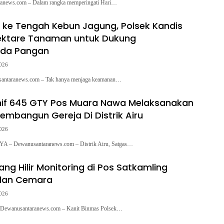
ranews.com – Dalam rangka memperingati Hari…
un ke Tengah Kebun Jagung, Polsek Kandis
ektare Tanaman untuk Dukung
da Pangan
2026
ntaranews.com – Tak hanya menjaga keamanan…
nif 645 GTY Pos Muara Nawa Melaksanakan
embangun Gereja Di Distrik Airu
2026
Dewanusantaranews.com – Distrik Airu, Satgas…
ng Hilir Monitoring di Pos Satkamling
alan Cemara
2026
ewanusantaranews.com – Kanit Binmas Polsek…