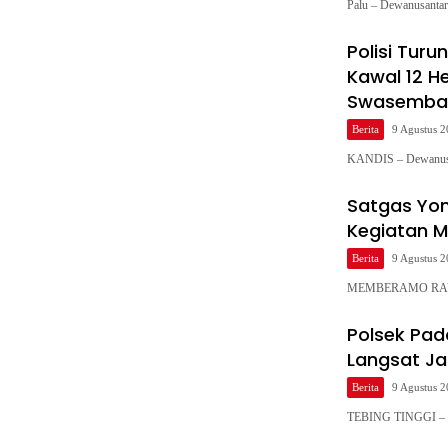
Palu – Dewanusanta
Polisi Tur
Kawal 12 H
Swasemba
Berita
9 Agustus 
KANDIS – Dewanusa
Satgas Yo
Kegiatan M
Berita
9 Agustus 
MEMBERAMO RAYA – 
Polsek Pada
Langsat J
Berita
9 Agustus 
TEBING TINGGI – D