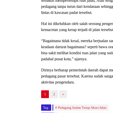
semakin mempersempit ruas jalan, Atau senga
pedagang tanpa turun dari kendaraan sehin
lintas di kawasan padat tersebut.
Hal ini dikeluhkan oleh salah seorang peng
kemacetan yang kerap terjadi di jalan tersebut
“Bagaimana tidak kesal, mereka berjualan s
keadaan darurat bagaimana? seperti bawa ora
bisa sakit melihat kondisi ruas jalan yang sud
padahal pusat kota,” ujarnya.
Dirinya berharap pemerintah daerah dapat m
pedagang pasar tersebut. Karena sudah san
aktivitas pengendara.
1
2
»
Tag:
Pedagang Jualan Tutup Akses Jalan