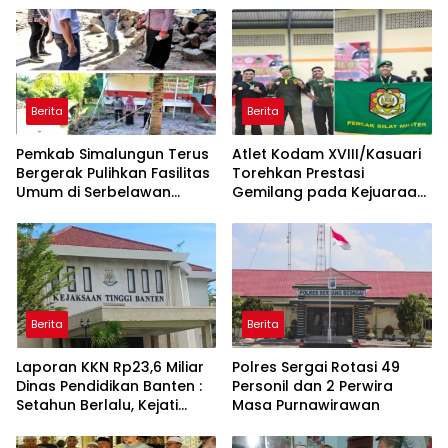
Berita
Berita
Pemkab Simalungun Terus
Atlet Kodam XVIII/Kasuari
Bergerak Pulihkan Fasilitas
Torehkan Prestasi
Umum di Serbelawan
Gemilang pada Kejuaraan
Pasca Banjir
Pencak Silat Piala
Gubernur Papua Barat
Daya 2026
Berita
Berita
Laporan KKN Rp23,6 Miliar
Polres Sergai Rotasi 49
Dinas Pendidikan Banten :
Personil dan 2 Perwira
Setahun Berlalu, Kejati
Masa Purnawirawan
Belum Beri Penjelasan