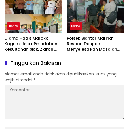
Berita
Berita
Ulama Hadis Maroko
Polsek Siantar Marihat
Kagumi Jejak Peradaban
Respon Dengan
Kesultanan Siak, Ziarahi
Menyelesaikan Masalah
Makam Sultan hingga
Abang Adik
Pendiri Pekanbaru
Tinggalkan Balasan
Alamat email Anda tidak akan dipublikasikan.
Ruas yang
wajib ditandai
*