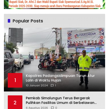
Popular Posts
Kapolres Padangsidimpuan Turun Atur
1
Lalin di Waktu Hujan
10 Januari 2024
1
Pemkab Simalungun Terus Bergerak
2
Pulihkan Fasilitas Umum di Serbelawan
Pasca Banjir
6 Agustus 2026
0