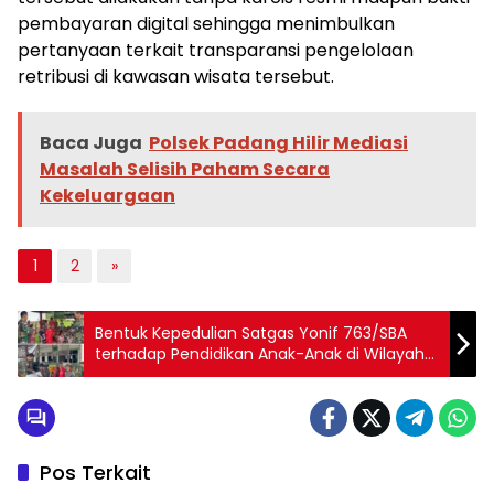
pembayaran digital sehingga menimbulkan
pertanyaan terkait transparansi pengelolaan
retribusi di kawasan wisata tersebut.
Baca Juga
Polsek Padang Hilir Mediasi
Masalah Selisih Paham Secara
Kekeluargaan
1
2
»
Bentuk Kepedulian Satgas Yonif 763/SBA
terhadap Pendidikan Anak-Anak di Wilayah
Perbatasan
Pos Terkait