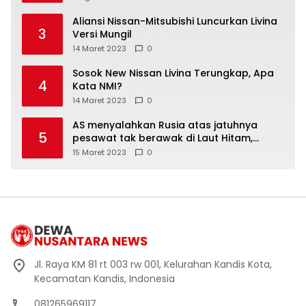
Aliansi Nissan-Mitsubishi Luncurkan Livina
3
Versi Mungil
14 Maret 2023
0
Sosok New Nissan Livina Terungkap, Apa
4
Kata NMI?
14 Maret 2023
0
AS menyalahkan Rusia atas jatuhnya
5
pesawat tak berawak di Laut Hitam,
Moskow menyangkal
15 Maret 2023
0
Jl. Raya KM 81 rt 003 rw 001, Kelurahan Kandis Kota,
Kecamatan Kandis, Indonesia
081265969117