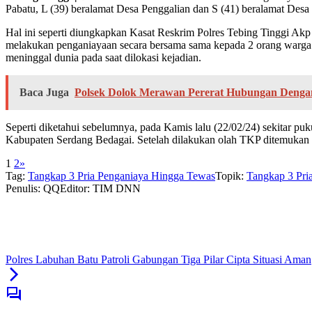
Pabatu, L (39) beralamat Desa Penggalian dan S (41) beralamat Desa
Hal ini seperti diungkapkan Kasat Reskrim Polres Tebing Tinggi Ak
melakukan penganiayaan secara bersama sama kepada 2 orang warga 
meninggal dunia pada saat dilokasi kejadian.
Baca Juga
Polsek Dolok Merawan Pererat Hubungan Deng
Seperti diketahui sebelumnya, pada Kamis lalu (22/02/24) sekitar 
Kabupaten Serdang Bedagai. Setelah dilakukan olah TKP ditemukan 1
1
2
»
Tag:
Tangkap 3 Pria Penganiaya Hingga Tewas
Topik:
Tangkap 3 Pri
Penulis: QQ
Editor: TIM DNN
Polres Labuhan Batu Patroli Gabungan Tiga Pilar Cipta Situasi Aman