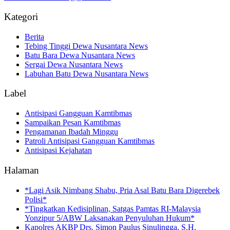
Kategori
Berita
Tebing Tinggi Dewa Nusantara News
Batu Bara Dewa Nusantara News
Sergai Dewa Nusantara News
Labuhan Batu Dewa Nusantara News
Label
Antisipasi Gangguan Kamtibmas
Sampaikan Pesan Kamtibmas
Pengamanan Ibadah Minggu
Patroli Antisipasi Gangguan Kamtibmas
Antisipasi Kejahatan
Halaman
*Lagi Asik Nimbang Shabu, Pria Asal Batu Bara Digerebek
Polisi*
*Tingkatkan Kedisiplinan, Satgas Pamtas RI-Malaysia
Yonzipur 5/ABW Laksanakan Penyuluhan Hukum*
Kapolres AKBP Drs. Simon Paulus Sinulingga, S.H.