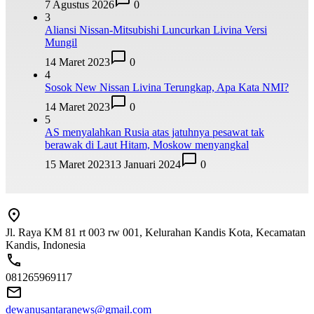
7 Agustus 2026
0
3
Aliansi Nissan-Mitsubishi Luncurkan Livina Versi
Mungil
14 Maret 2023
0
4
Sosok New Nissan Livina Terungkap, Apa Kata NMI?
14 Maret 2023
0
5
AS menyalahkan Rusia atas jatuhnya pesawat tak
berawak di Laut Hitam, Moskow menyangkal
15 Maret 2023
13 Januari 2024
0
Jl. Raya KM 81 rt 003 rw 001, Kelurahan Kandis Kota, Kecamatan
Kandis, Indonesia
081265969117
dewanusantaranews@gmail.com