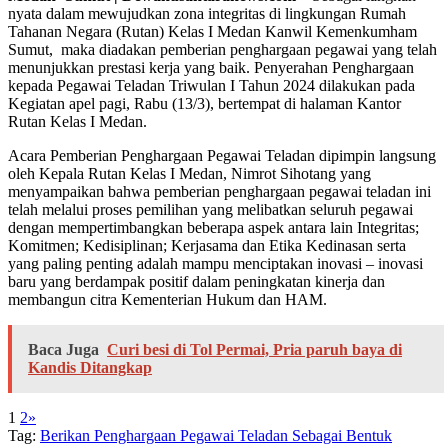
nyata dalam mewujudkan zona integritas di lingkungan Rumah
Tahanan Negara (Rutan) Kelas I Medan Kanwil Kemenkumham
Sumut, maka diadakan pemberian penghargaan pegawai yang telah
menunjukkan prestasi kerja yang baik. Penyerahan Penghargaan
kepada Pegawai Teladan Triwulan I Tahun 2024 dilakukan pada
Kegiatan apel pagi, Rabu (13/3), bertempat di halaman Kantor
Rutan Kelas I Medan.
Acara Pemberian Penghargaan Pegawai Teladan dipimpin langsung
oleh Kepala Rutan Kelas I Medan, Nimrot Sihotang yang
menyampaikan bahwa pemberian penghargaan pegawai teladan ini
telah melalui proses pemilihan yang melibatkan seluruh pegawai
dengan mempertimbangkan beberapa aspek antara lain Integritas;
Komitmen; Kedisiplinan; Kerjasama dan Etika Kedinasan serta
yang paling penting adalah mampu menciptakan inovasi – inovasi
baru yang berdampak positif dalam peningkatan kinerja dan
membangun citra Kementerian Hukum dan HAM.
Baca Juga
Curi besi di Tol Permai, Pria paruh baya di
Kandis Ditangkap
1
2
»
Tag:
Berikan Penghargaan Pegawai Teladan Sebagai Bentuk