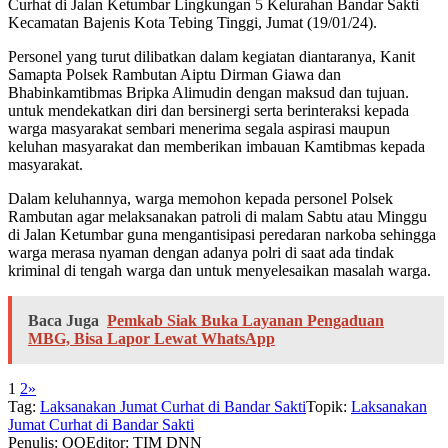
Curhat di Jalan Ketumbar Lingkungan 5 Kelurahan Bandar Sakti
Kecamatan Bajenis Kota Tebing Tinggi, Jumat (19/01/24).
Personel yang turut dilibatkan dalam kegiatan diantaranya, Kanit
Samapta Polsek Rambutan Aiptu Dirman Giawa dan
Bhabinkamtibmas Bripka Alimudin dengan maksud dan tujuan.
untuk mendekatkan diri dan bersinergi serta berinteraksi kepada
warga masyarakat sembari menerima segala aspirasi maupun
keluhan masyarakat dan memberikan imbauan Kamtibmas kepada
masyarakat.
Dalam keluhannya, warga memohon kepada personel Polsek
Rambutan agar melaksanakan patroli di malam Sabtu atau Minggu
di Jalan Ketumbar guna mengantisipasi peredaran narkoba sehingga
warga merasa nyaman dengan adanya polri di saat ada tindak
kriminal di tengah warga dan untuk menyelesaikan masalah warga.
Baca Juga
Pemkab Siak Buka Layanan Pengaduan
MBG, Bisa Lapor Lewat WhatsApp
1
2
»
Tag:
Laksanakan Jumat Curhat di Bandar Sakti
Topik:
Laksanakan
Jumat Curhat di Bandar Sakti
Penulis: QQ
Editor: TIM DNN