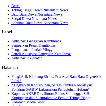
Berita
Tebing Tinggi Dewa Nusantara News
Batu Bara Dewa Nusantara News
Sergai Dewa Nusantara News
Labuhan Batu Dewa Nusantara News
Label
Antisipasi Gangguan Kamtibmas
Sampaikan Pesan Kamtibmas
Pengamanan Ibadah Minggu
Patroli Antisipasi Gangguan Kamtibmas
Antisipasi Kejahatan
Halaman
*Lagi Asik Nimbang Shabu, Pria Asal Batu Bara Digerebek
Polisi*
*Tingkatkan Kedisiplinan, Satgas Pamtas RI-Malaysia
Yonzipur 5/ABW Laksanakan Penyuluhan Hukum*
Kapolres AKBP Drs. Simon Paulus Sinulingga, S.H.
Kunjungan dan Silaturahmi ke Pemko Tebing Tinggi
Pedoman Media Siber