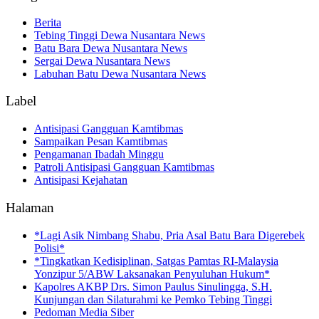
Berita
Tebing Tinggi Dewa Nusantara News
Batu Bara Dewa Nusantara News
Sergai Dewa Nusantara News
Labuhan Batu Dewa Nusantara News
Label
Antisipasi Gangguan Kamtibmas
Sampaikan Pesan Kamtibmas
Pengamanan Ibadah Minggu
Patroli Antisipasi Gangguan Kamtibmas
Antisipasi Kejahatan
Halaman
*Lagi Asik Nimbang Shabu, Pria Asal Batu Bara Digerebek
Polisi*
*Tingkatkan Kedisiplinan, Satgas Pamtas RI-Malaysia
Yonzipur 5/ABW Laksanakan Penyuluhan Hukum*
Kapolres AKBP Drs. Simon Paulus Sinulingga, S.H.
Kunjungan dan Silaturahmi ke Pemko Tebing Tinggi
Pedoman Media Siber