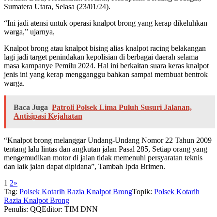
Sumatera Utara, Selasa (23/01/24).
“Ini jadi atensi untuk operasi knalpot brong yang kerap dikeluhkan
warga,” ujarnya,
Knalpot brong atau knalpot bising alias knalpot racing belakangan
lagi jadi target penindakan kepolisian di berbagai daerah selama
masa kampanye Pemilu 2024. Hal ini berkaitan suara keras knalpot
jenis ini yang kerap mengganggu bahkan sampai membuat bentrok
warga.
Baca Juga
Patroli Polsek Lima Puluh Susuri Jalanan,
Antisipasi Kejahatan
“Knalpot brong melanggar Undang-Undang Nomor 22 Tahun 2009
tentang lalu lintas dan angkutan jalan Pasal 285, Setiap orang yang
mengemudikan motor di jalan tidak memenuhi persyaratan teknis
dan laik jalan dapat dipidana”, Tambah Ipda Brimen.
1
2
»
Tag:
Polsek Kotarih Razia Knalpot Brong
Topik:
Polsek Kotarih
Razia Knalpot Brong
Penulis: QQ
Editor: TIM DNN