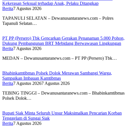
Kekerasan Seksual terhadap Anak, Pelaku Ditangkap
Berita
7 Agustus 2026
TAPANULI SELATAN – Dewanusantaranews.com – Polres
Tapanuli Selatan…
PT PP (Persero) Tbk Gencarkan Gerakan Penanaman 5.000 Pohon,
Dukung Pembangunan BRT Mebidang Berwawasan Lingkungan
Berita
7 Agustus 2026
MEDAN – Dewanusantaranews.com – PT PP (Persero) Tbk…
Bhabinkamtibmas Polsek Dolok Merawan Sambangi Warga,
Sampaikan Imbauan Kamtibmas
Berita
7 Agustus 2026
7 Agustus 2026
TEBING TINGGI – Dewanusantaranews.com – Bhabinkamtibmas
Polsek Dolok…
Bupati Siak Minta Seluruh Unsur Maksimalkan Pencarian Korban
Tenggelam di Sungai Siak
Berita
7 Agustus 2026