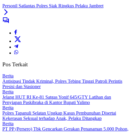
Personil Satlantas Polres Siak Ringkus Pelaku Jambret
Pos Terkait
Berita
Antisipasi Tindak Kriminal, Polres Tebing Tinggi Patroli Perintis
Presisi dan Stasioner
Berita
Jelang HUT RI Ke-81 Satgas Yonif 645/GTY Latihan dan
Penyiapan Paskibraka di Kantor Bupati Yalimo
Berita
Polres Tapanuli Selatan Ungkap Kasus Pembunuhan Disertai
Kekerasan Seksual terhadap Anak, Pelaku Ditangkap
Berita
PT PP (Persero) Tbk Gencarkan Gerakan Penanaman 5.000 Pohon,