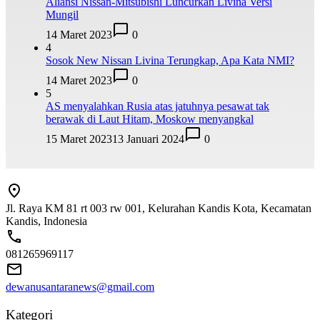
Aliansi Nissan-Mitsubishi Luncurkan Livina Versi
Mungil
14 Maret 2023
0
4
Sosok New Nissan Livina Terungkap, Apa Kata NMI?
14 Maret 2023
0
5
AS menyalahkan Rusia atas jatuhnya pesawat tak
berawak di Laut Hitam, Moskow menyangkal
15 Maret 2023
13 Januari 2024
0
Jl. Raya KM 81 rt 003 rw 001, Kelurahan Kandis Kota, Kecamatan
Kandis, Indonesia
081265969117
dewanusantaranews@gmail.com
Kategori