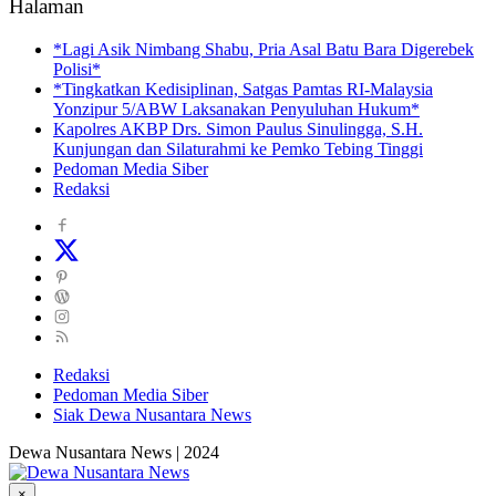
Halaman
*Lagi Asik Nimbang Shabu, Pria Asal Batu Bara Digerebek
Polisi*
*Tingkatkan Kedisiplinan, Satgas Pamtas RI-Malaysia
Yonzipur 5/ABW Laksanakan Penyuluhan Hukum*
Kapolres AKBP Drs. Simon Paulus Sinulingga, S.H.
Kunjungan dan Silaturahmi ke Pemko Tebing Tinggi
Pedoman Media Siber
Redaksi
Redaksi
Pedoman Media Siber
Siak Dewa Nusantara News
Dewa Nusantara News | 2024
×