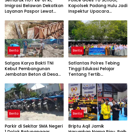
Semarak HUT ke-81 RI,
Police Goes To School,
Imigrasi Belawan Dekatkan
Kapolsek Padang Hulu Jadi
Layanan Paspor Lewat
Inspektur Upacara
Pasporia dan Eazy Paspor
Bendera di SMP Negeri 3
Berita
Berita
Satgas Karya Bakti TNI
Satlantas Polres Tebing
Kebut Pembangunan
Tinggi Edukasi Pelajar
Jembatan Beton di Desa
Tentang Tertib
Mehaga, Perkuat Akses
Berlalulintas
Warga di Nias Selatan
Berita
Berita
Parkir di Sekitar SMA Negeri
Briptu Aqil Jamik
1 Dolok Batunanggar
Harumkan Nama Riau, Raih