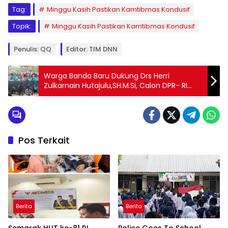
Tag:
Minggu Kasih Pastikan Kamtibmas Kondusif
Topik:
Minggu Kasih Pastikan Kamtibmas Kondusif
Penulis: QQ
Editor: TIM DNN
Warga Banda Baru Dukung Drs Herri
Zulkarnain Hutajulu,SH.M.Si, Calon DPR- RI
Dari Partai Demokrat
Pos Terkait
Berita
Berita