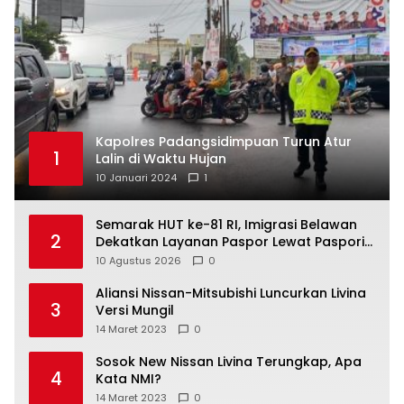
Kapolres Padangsidimpuan Turun Atur
1
Lalin di Waktu Hujan
10 Januari 2024
1
Semarak HUT ke-81 RI, Imigrasi Belawan
2
Dekatkan Layanan Paspor Lewat Pasporia
dan Eazy Paspor
10 Agustus 2026
0
Aliansi Nissan-Mitsubishi Luncurkan Livina
3
Versi Mungil
14 Maret 2023
0
Sosok New Nissan Livina Terungkap, Apa
4
Kata NMI?
14 Maret 2023
0