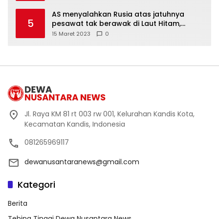
AS menyalahkan Rusia atas jatuhnya
5
pesawat tak berawak di Laut Hitam,
Moskow menyangkal
15 Maret 2023
0
Jl. Raya KM 81 rt 003 rw 001, Kelurahan Kandis Kota,
Kecamatan Kandis, Indonesia
081265969117
dewanusantaranews@gmail.com
Kategori
Berita
Tebing Tinggi Dewa Nusantara News