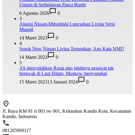
Umum di Serbelawan Pasca Banjir
6 Agustus 2026
0
3
Aliansi Nissan-Mitsubishi Luncurkan Livina Versi
Mungil
14 Maret 2023
0
4
Sosok New Nissan Livina Terungkap, Apa Kata NMI?
14 Maret 2023
0
5
AS menyalahkan Rusia atas jatuhnya pesawat tak
berawak di Laut Hitam, Moskow menyangkal
15 Maret 2023
13 Januari 2024
0
Jl. Raya KM 81 rt 003 rw 001, Kelurahan Kandis Kota, Kecamatan
Kandis, Indonesia
081265969117