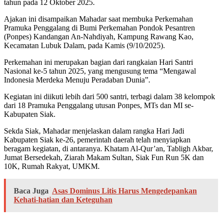
tahun pada 12 Oktober 2025.
Ajakan ini disampaikan Mahadar saat membuka Perkemahan
Pramuka Penggalang di Bumi Perkemahan Pondok Pesantren
(Ponpes) Kandangan An-Nahdiyah, Kampung Rawang Kao,
Kecamatan Lubuk Dalam, pada Kamis (9/10/2025).
Perkemahan ini merupakan bagian dari rangkaian Hari Santri
Nasional ke-5 tahun 2025, yang mengusung tema “Mengawal
Indonesia Merdeka Menuju Peradaban Dunia”.
Kegiatan ini diikuti lebih dari 500 santri, terbagi dalam 38 kelompok
dari 18 Pramuka Penggalang utusan Ponpes, MTs dan MI se-
Kabupaten Siak.
Sekda Siak, Mahadar menjelaskan dalam rangka Hari Jadi
Kabupaten Siak ke-26, pemerintah daerah telah menyiapkan
beragam kegiatan, di antaranya. Khatam Al-Qur’an, Tabligh Akbar,
Jumat Bersedekah, Ziarah Makam Sultan, Siak Fun Run 5K dan
10K, Rumah Rakyat, UMKM.
Baca Juga
Asas Dominus Litis Harus Mengedepankan
Kehati-hatian dan Keteguhan