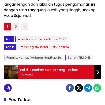
jangan lengah dan lakukan tugas pengamanan ini
dengan rasa tanggung jawab yang tinggi”, ungkap
Asep Sujarwadi.
1
2
»
Tag:
ek Logistik Pemilu Tahun 2024
Topik:
ek Logistik Pemilu Tahun 2024
Penulis: Humas/Adiman Napitupulu
Editor: TIM DNN
Polisi Bubarkan Warga Yang Terlibat
Tawuran
Pos Terkait