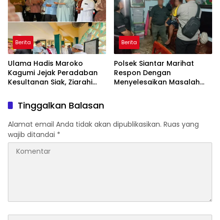
Berita
Berita
Ulama Hadis Maroko
Polsek Siantar Marihat
Kagumi Jejak Peradaban
Respon Dengan
Kesultanan Siak, Ziarahi
Menyelesaikan Masalah
Makam Sultan hingga
Abang Adik
Pendiri Pekanbaru
Tinggalkan Balasan
Alamat email Anda tidak akan dipublikasikan.
Ruas yang
wajib ditandai
*