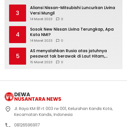
Aliansi Nissan-Mitsubishi Luncurkan Livina
3
Versi Mungil
14 Maret 2023
0
Sosok New Nissan Livina Terungkap, Apa
4
Kata NMI?
14 Maret 2023
0
AS menyalahkan Rusia atas jatuhnya
5
pesawat tak berawak di Laut Hitam,
Moskow menyangkal
15 Maret 2023
0
Jl. Raya KM 81 rt 003 rw 001, Kelurahan Kandis Kota,
Kecamatan Kandis, Indonesia
081265969117