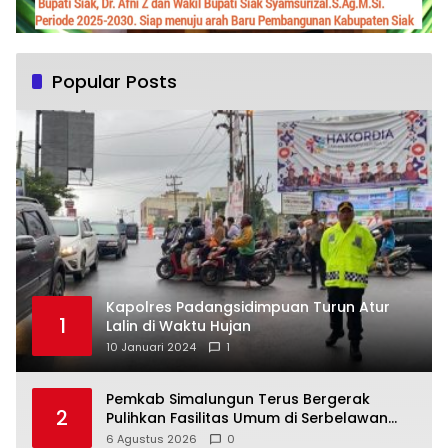
Popular Posts
Kapolres Padangsidimpuan Turun Atur
1
Lalin di Waktu Hujan
10 Januari 2024
1
Pemkab Simalungun Terus Bergerak
2
Pulihkan Fasilitas Umum di Serbelawan
Pasca Banjir
6 Agustus 2026
0