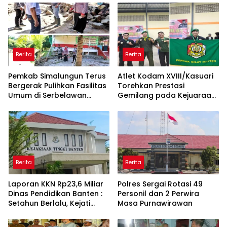
Berita
Berita
Pemkab Simalungun Terus
Atlet Kodam XVIII/Kasuari
Bergerak Pulihkan Fasilitas
Torehkan Prestasi
Umum di Serbelawan
Gemilang pada Kejuaraan
Pasca Banjir
Pencak Silat Piala
Gubernur Papua Barat
Daya 2026
Berita
Berita
Laporan KKN Rp23,6 Miliar
Polres Sergai Rotasi 49
Dinas Pendidikan Banten :
Personil dan 2 Perwira
Setahun Berlalu, Kejati
Masa Purnawirawan
Belum Beri Penjelasan