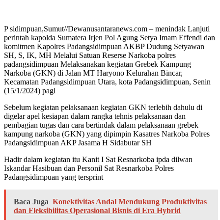
P sidimpuan,Sumut//Dewanusantaranews.com – menindak Lanjuti
perintah kapolda Sumatera Irjen Pol Agung Setya Imam Effendi dan
komitmen Kapolres Padangsidimpuan AKBP Dudung Setyawan
SH, S, IK, MH Melalui Satuan Reserse Narkoba polres
padangsidimpuan Melaksanakan kegiatan Grebek Kampung
Narkoba (GKN) di Jalan MT Haryono Kelurahan Bincar,
Kecamatan Padangsidimpuan Utara, kota Padangsidimpuan, Senin
(15/1/2024) pagi
Sebelum kegiatan pelaksanaan kegiatan GKN terlebih dahulu di
digelar apel kesiapan dalam rangka tehnis pelaksanaan dan
pembagian tugas dan cara bertindak dalam pelaksanaan grebek
kampung narkoba (GKN) yang dipimpin Kasatres Narkoba Polres
Padangsidimpuan AKP Jasama H Sidabutar SH
Hadir dalam kegiatan itu Kanit I Sat Resnarkoba ipda dilwan
Iskandar Hasibuan dan Personil Sat Resnarkoba Polres
Padangsidimpuan yang tersprint
Baca Juga
Konektivitas Andal Mendukung Produktivitas
dan Fleksibilitas Operasional Bisnis di Era Hybrid