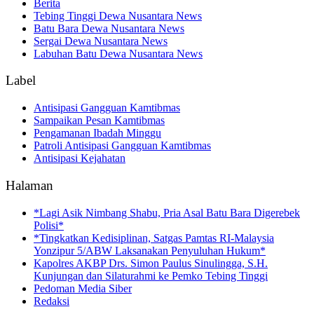
Berita
Tebing Tinggi Dewa Nusantara News
Batu Bara Dewa Nusantara News
Sergai Dewa Nusantara News
Labuhan Batu Dewa Nusantara News
Label
Antisipasi Gangguan Kamtibmas
Sampaikan Pesan Kamtibmas
Pengamanan Ibadah Minggu
Patroli Antisipasi Gangguan Kamtibmas
Antisipasi Kejahatan
Halaman
*Lagi Asik Nimbang Shabu, Pria Asal Batu Bara Digerebek
Polisi*
*Tingkatkan Kedisiplinan, Satgas Pamtas RI-Malaysia
Yonzipur 5/ABW Laksanakan Penyuluhan Hukum*
Kapolres AKBP Drs. Simon Paulus Sinulingga, S.H.
Kunjungan dan Silaturahmi ke Pemko Tebing Tinggi
Pedoman Media Siber
Redaksi