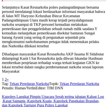
Selanjutnya Kasat Resnarkoba polres padangsidimpuan bersama
personil mendatangi lokasi berdasarkan informasi masyarakat bahwa
di Jalan MT Haryono Kelurahan Bincar Kecamatan
Padangsidimpuan Utara masih kerap terjadi penyalahgunaan
narkoba sesampai di TKP personel kemudian melakukan
pemeriksaan dan penggeledahan sebuah rumah milik saudara Y
kemudian melanjutkan pemeriksaan disekitar bantaran Sungai
barang Ayumi yang sering di pergunakan sejumlah pria
mengkonsumsi narkobanamun petugas tidak menemukan pelaku
dan Narkotika dilokasi tersebut
Dihadapan masyarakat Kasat Resnarkoba AKP Jasama H Sidabutar
didampingi Kanit I Sat Resnarkoba ipda dilwan Iskandar Hasibuan
memberikan penjelasan terhadap warga terkait kegiatan GKN ke
lokasi tersebut dalam rangka pemberantasan narkoba sesuai laporan
Masyarakat
1
2
»
Tag:
Tekan Peredaran Narkoba
Topik:
Tekan Peredaran Narkoba
Penulis: Humas/Yerlin
Editor: TIM DNN
Kapolres Langkat Pimpin Upacara Serah terima jabatan Kabag Log
,Kasat Samapta ,Kapolsek Kuala, Kapolsek Pangkalan Brandan,
dan Kapolsek Tanjung Pura Polres Langkat