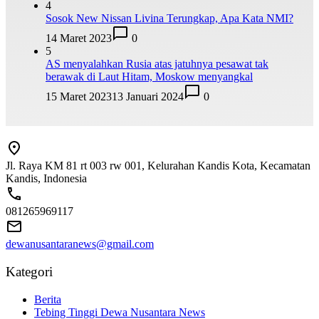
4
Sosok New Nissan Livina Terungkap, Apa Kata NMI?
14 Maret 2023
0
5
AS menyalahkan Rusia atas jatuhnya pesawat tak
berawak di Laut Hitam, Moskow menyangkal
15 Maret 2023
13 Januari 2024
0
Jl. Raya KM 81 rt 003 rw 001, Kelurahan Kandis Kota, Kecamatan
Kandis, Indonesia
081265969117
dewanusantaranews@gmail.com
Kategori
Berita
Tebing Tinggi Dewa Nusantara News