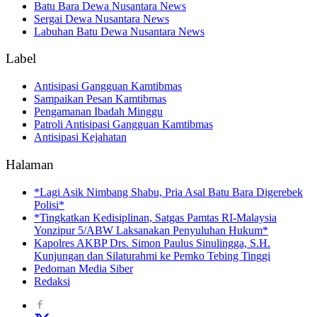
Batu Bara Dewa Nusantara News
Sergai Dewa Nusantara News
Labuhan Batu Dewa Nusantara News
Label
Antisipasi Gangguan Kamtibmas
Sampaikan Pesan Kamtibmas
Pengamanan Ibadah Minggu
Patroli Antisipasi Gangguan Kamtibmas
Antisipasi Kejahatan
Halaman
*Lagi Asik Nimbang Shabu, Pria Asal Batu Bara Digerebek
Polisi*
*Tingkatkan Kedisiplinan, Satgas Pamtas RI-Malaysia
Yonzipur 5/ABW Laksanakan Penyuluhan Hukum*
Kapolres AKBP Drs. Simon Paulus Sinulingga, S.H.
Kunjungan dan Silaturahmi ke Pemko Tebing Tinggi
Pedoman Media Siber
Redaksi