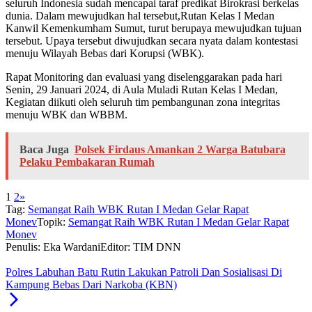
seluruh Indonesia sudah mencapai taraf predikat Birokrasi berkelas
dunia. Dalam mewujudkan hal tersebut,Rutan Kelas I Medan
Kanwil Kemenkumham Sumut, turut berupaya mewujudkan tujuan
tersebut. Upaya tersebut diwujudkan secara nyata dalam kontestasi
menuju Wilayah Bebas dari Korupsi (WBK).
Rapat Monitoring dan evaluasi yang diselenggarakan pada hari
Senin, 29 Januari 2024, di Aula Muladi Rutan Kelas I Medan,
Kegiatan diikuti oleh seluruh tim pembangunan zona integritas
menuju WBK dan WBBM.
Baca Juga
Polsek Firdaus Amankan 2 Warga Batubara
Pelaku Pembakaran Rumah
1
2
»
Tag:
Semangat Raih WBK Rutan I Medan Gelar Rapat
Monev
Topik:
Semangat Raih WBK Rutan I Medan Gelar Rapat
Monev
Penulis: Eka Wardani
Editor: TIM DNN
Polres Labuhan Batu Rutin Lakukan Patroli Dan Sosialisasi Di
Kampung Bebas Dari Narkoba (KBN)