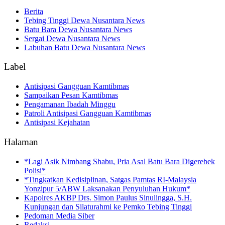
Berita
Tebing Tinggi Dewa Nusantara News
Batu Bara Dewa Nusantara News
Sergai Dewa Nusantara News
Labuhan Batu Dewa Nusantara News
Label
Antisipasi Gangguan Kamtibmas
Sampaikan Pesan Kamtibmas
Pengamanan Ibadah Minggu
Patroli Antisipasi Gangguan Kamtibmas
Antisipasi Kejahatan
Halaman
*Lagi Asik Nimbang Shabu, Pria Asal Batu Bara Digerebek
Polisi*
*Tingkatkan Kedisiplinan, Satgas Pamtas RI-Malaysia
Yonzipur 5/ABW Laksanakan Penyuluhan Hukum*
Kapolres AKBP Drs. Simon Paulus Sinulingga, S.H.
Kunjungan dan Silaturahmi ke Pemko Tebing Tinggi
Pedoman Media Siber
Redaksi