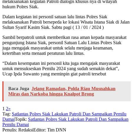
melaksanakan kegiatan Patroli dialogis khusus nya di wilayah
hukum Polres Siak.
Dalam kegiatan ini personil satuan lalu lintas Polres Siak
melaksanakan Patroli bersepeda ke lokasi Wisata Istana Siak di Jalan
Sultan Syarif Kasim Siak. Sabtu pagi ( 13 / 01 / 2024 )
Sambil berpatroli untuk memberikan rasa aman kepada masyarakat
pengunjung Istana Siak, personil Satuan Lalu Lintas Polres Siak
juga mengajak masyarakat untuk selalu menjaga keamanan,
ketertiban serta menaati peraturan lalu lintas.
“Dalam kesempatan ini personil kita juga mengajak masyarakat
untuk mensukseskan Pemilu 2024 yang sudah semakin dekat”,
Ucap Ipda Suwanto yang meminpin giat patroli tersebut
Baca Juga
Jelang Ramadan, Polda Riau Musnahkan
Miras dan Narkoba hingga Knalpot Brong
1
2
»
Tag:
Satlantas Polres Siak Lakukan Patroli Dan Sampaikan Pemilu
Damai
Topik:
Satlantas Polres Siak Lakukan Patroli Dan Sampaikan
Pemilu Damai
Penulis: Redaksi
Editor: Tim DNN