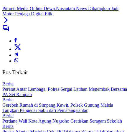
Pimred Media Online Dewa Nusantara News Diharapkan Jadi
Motor Penjaga Digital Etik
Pos Terkait
Berita
Pererat Antar Lembaga, Polres Sergai Latihan Menembak Bersama
PA Sei Rampah
Berita
Gerebek Rumah di Simpang Kawit, Polsek Gunung Malela
Tangkap Pengedar Sabu dari Pematangsiantar
Berita
Perdana,Wali Kota Agung Nugroho Gratiskan Seragam Sekolah
Berita
Polsek Siantar Martoba Cek TKP Adanya Warga Tidak Sadarkan