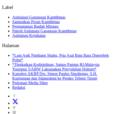
Label
Antisipasi Gangguan Kamtibmas
Sampaikan Pesan Kamtibmas
Pengamanan Ibadah Minggu
Patroli Antisipasi Gangguan Kamtibmas
Antisipasi Kejahatan
Halaman
*Lagi Asik Nimbang Shabu, Pria Asal Batu Bara Digerebek
Polisi*
*Tingkatkan Kedisiplinan, Satgas Pamtas RI-Malaysia
Yonzipur 5/ABW Laksanakan Penyuluhan Hukum*
Kapolres AKBP Drs. Simon Paulus Sinulingga, S.H.
Kunjungan dan Silaturahmi ke Pemko Tebing Tinggi
Pedoman Media Siber
Redaksi