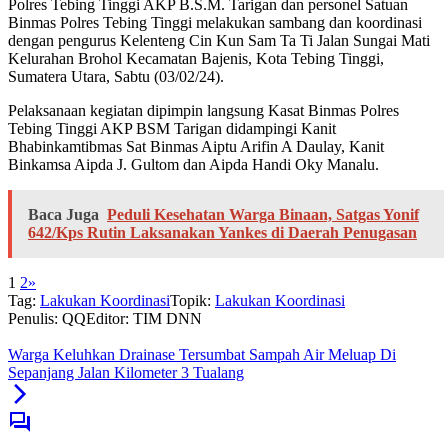
Polres Tebing Tinggi AKP B.S.M. Tarigan dan personel Satuan
Binmas Polres Tebing Tinggi melakukan sambang dan koordinasi
dengan pengurus Kelenteng Cin Kun Sam Ta Ti Jalan Sungai Mati
Kelurahan Brohol Kecamatan Bajenis, Kota Tebing Tinggi,
Sumatera Utara, Sabtu (03/02/24).
Pelaksanaan kegiatan dipimpin langsung Kasat Binmas Polres
Tebing Tinggi AKP BSM Tarigan didampingi Kanit
Bhabinkamtibmas Sat Binmas Aiptu Arifin A Daulay, Kanit
Binkamsa Aipda J. Gultom dan Aipda Handi Oky Manalu.
Baca Juga
Peduli Kesehatan Warga Binaan, Satgas Yonif
642/Kps Rutin Laksanakan Yankes di Daerah Penugasan
1
2
»
Tag:
Lakukan Koordinasi
Topik:
Lakukan Koordinasi
Penulis: QQ
Editor: TIM DNN
Warga Keluhkan Drainase Tersumbat Sampah Air Meluap Di
Sepanjang Jalan Kilometer 3 Tualang