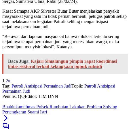
Sergai, Sumatera Utara, Rabu (28/02/24).
Kasat Samapta AKP Silvester Butar Butar menjelaskan penyakit
masyarakat yang satu ini tidak pernah berhenti, petugas patroli setiap
saat melaksanakan kegiatan Patroli keliling mengantisipasi
terjadinya permainan judi.
“Berawal dari laporan masyarakat bahwa dilokasi tertentu sering
terjadinya tempat permainan judi yang meresahkan warga, maka
personilpun menyisir lokasi”, Katanya.
Baca Juga
Kajari Simalungun pimpin rapat koordinasi
lintas sektoral terkait kelangkaan pupuk subsidi
1
2
»
Tag:
Patroli Antisipasi Permainan Judi
Topik:
Patroli Antisipasi
Permainan Judi
Penulis: QQ
Editor: TIM DNN
Bhabinkamtibmas Polsek Rambutan Lakukan Problem Solving
Pertengkaran Suami Istri