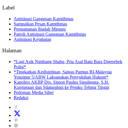
Label
Antisipasi Gangguan Kamtibmas
Sampaikan Pesan Kamtibmas
Pengamanan Ibadah Minggu
Patroli Antisipasi Gangguan Kamtibmas
Antisipasi Kejahatan
Halaman
*Lagi Asik Nimbang Shabu, Pria Asal Batu Bara Digerebek
Polisi*
*Tingkatkan Kedisiplinan, Satgas Pamtas RI-Malaysia
Yonzipur 5/ABW Laksanakan Penyuluhan Hukum*
Kapolres AKBP Drs. Simon Paulus Sinulingga, S.H.
Kunjungan dan Silaturahmi ke Pemko Tebing Tinggi
Pedoman Media Siber
Redaksi