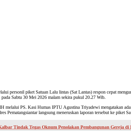
alui personil piket Satuan Lalu lintas (Sat Lantas) respon cepat men
 pada Sabtu 30 Mei 2026 malam sekira pukul 20.27 Wib.
H melalui PS. Kasi Humas IPTU Agustina Triyadewi mengatakan adany
lres Pematangsiantar langsung meneruskan laporan tersebut ke piket Sa
 Kalbar Tindak Tegas Oknum Penolakan Pembangunan Gereja di