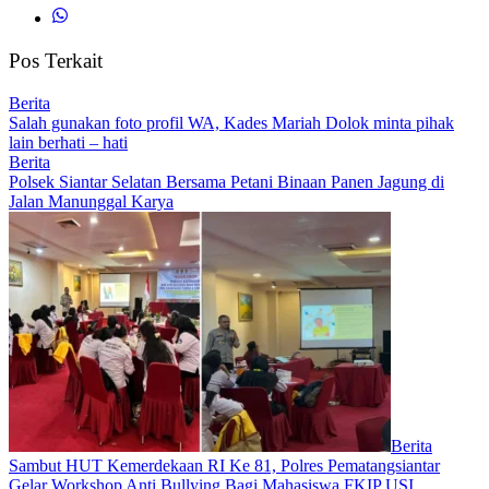
Pos Terkait
Berita
Salah gunakan foto profil WA, Kades Mariah Dolok minta pihak
lain berhati – hati
Berita
Polsek Siantar Selatan Bersama Petani Binaan Panen Jagung di
Jalan Manunggal Karya
Berita
Sambut HUT Kemerdekaan RI Ke 81, Polres Pematangsiantar
Gelar Workshop Anti Bullying Bagi Mahasiswa FKIP USI