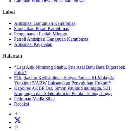
Labuhan Batu Dewa Nusantara News
Label
Antisipasi Gangguan Kamtibmas
Sampaikan Pesan Kamtibmas
Pengamanan Ibadah Minggu
Patroli Antisipasi Gangguan Kamtibmas
Antisipasi Kejahatan
Halaman
*Lagi Asik Nimbang Shabu, Pria Asal Batu Bara Digerebek
Polisi*
*Tingkatkan Kedisiplinan, Satgas Pamtas RI-Malaysia
Yonzipur 5/ABW Laksanakan Penyuluhan Hukum*
Kapolres AKBP Drs. Simon Paulus Sinulingga, S.H.
Kunjungan dan Silaturahmi ke Pemko Tebing Tinggi
Pedoman Media Siber
Redaksi