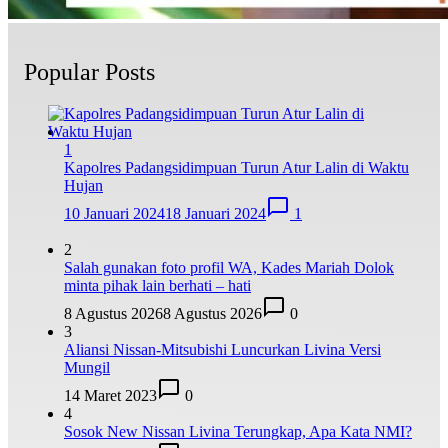
Popular Posts
1
Kapolres Padangsidimpuan Turun Atur Lalin di Waktu
Hujan
10 Januari 2024
18 Januari 2024
1
2
Salah gunakan foto profil WA, Kades Mariah Dolok
minta pihak lain berhati – hati
8 Agustus 2026
8 Agustus 2026
0
3
Aliansi Nissan-Mitsubishi Luncurkan Livina Versi
Mungil
14 Maret 2023
0
4
Sosok New Nissan Livina Terungkap, Apa Kata NMI?