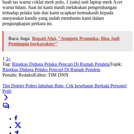
buah tas warna coklat merk polo, 1 (satu) unit laptop merk Acer
warna hitam. Saat ini kami masih melakukan pengembangan
terhadap pelaku lain dan kami ucapkan terimakasih kepada
masyarakat kandis yang sudah membantu kami dalam
pengungkapan perkara ini.
Baca Juga
Bupati Afni, "Anggota Pramuka, Bisa Jadi
Pemimpin berkarakter"
1
2
»
Tag:
Ringkus Diduga Pelaku Pencuri Di Rumah Pendeta
Topik:
Ringkus Diduga Pelaku Pencuri Di Rumah Pendeta
Penulis: Redaksi
Editor: TIM DNN
Tim Dokter Polres labuhan Batu, Cek kesehatan Berkala Personel
Polri