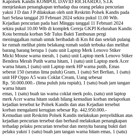
Kapolsek Kandis KOMPOL DAVID RICHARDO, S.I.K
menjelaskan penangkapan terhadap dua orang pelaku pencurian
yakni J D dan J P dilakukan oleh unit Reskrim Polsek Kandis pada
hari Selasa tanggal 20 Februari 2024 sekira pukul 11.00 Wib.
Kejadian pencurian pada hari Minggu tanggal 11 Februari 2024
sekira pukul 10.00 Wib di komplek Gereja GKPI Kelurahan Kandis
Kota bermula korban Sdr Tulus Bakti Tambunan pergi
meninggalkan rumah untuk beribadah di Km 84 dan setelah pulang
ke rumah melihat pintu belakang rumah sudah terbuka dan melihat
barang barang berupa 1 (satu unit Laptop Merk Lenovo Stiker
Micki Mouse warna merah, 1 (satu) unit Laptop merk Lenovo Stiker
Bendera Merah Putih warna hitam, 1 (satu) unit Laptop merk Acer
warna hitam,1 (satu) unit Laptop merk HP warna putih, Emas
seberat 150 (seratus lima puluh) Gram, 1 (satu) Set Berlian, 1 (satu)
unit HP Oppo A5 wara Coklat Cream, Uang sebesar
Rp. 50.000.000.- (lima puluh juta rupiah), 1 (satu) buah jam tangan
warna hitam
emas, 1 (satu) buah tas warna coklat merk polo, (satu) unit laptop
merk Acer warna hitam sudah hilang kemudian korban melaporkan
kejadian tersebut ke Polsek Kandis dan atas Kejadian tersebut
korban mengalami kerugian sebesar Rp. 442.950.000.-
Kemudian unit Reskrim Polsek Kandis melakukan penyelidikan atas
kejadian pencurian tersebut dan berhasil melakukan penangkapan
terhadap pelaku pencurian tersebut dan menyita barang bukti dari
pelaku yakni 1 (satu) buah jam tangan warna hitam emas, 1 (satu)