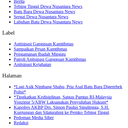
Berita
Tebing Tinggi Dewa Nusantara News
Batu Bara Dewa Nusantara News
Sergai Dewa Nusantara News
Labuhan Batu Dewa Nusantara News
Label
Antisipasi Gangguan Kamtibmas
Sampaikan Pesan Kamtibmas
Pengamanan Ibadah Minggu
Patroli Antisipasi Gangguan Kamtibmas
Antisipasi Kejahatan
Halaman
*Lagi Asik Nimbang Shabu, Pria Asal Batu Bara Digerebek
Polisi*
*Tingkatkan Kedisiplinan, Satgas Pamtas RI-Malaysia
Yonzipur 5/ABW Laksanakan Penyuluhan Hukum*
Kapolres AKBP Drs. Simon Paulus Sinulingga, S.H.
Kunjungan dan Silaturahmi ke Pemko Tebing Tinggi
Pedoman Media Siber
Redaksi