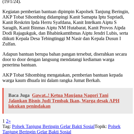
(19/1/24).
Kegiatan pemberian bantuan dipimpin Kapolsek Tanjung Beringin,
AKP Tobat Sihombing didampingi Kanit Samapta Iptu Supriadi,
Kanit Reskrim Ipda Herru Syafdana, Kanit Intelkam Aiptu S
Saragih, Kanit Binmas Aiptu NM Hutabarat, Kanit Provos Aipda
Dodi Rajagukguk, dan Bhabinkamtibmas Aiptu Jendri Lubis, serta
diikuti Kepala Desa Tebingtinggi M Nasir dan Kepala Dusun I
Zulfan.
Adapun bantuan berupa bahan pangan tersebut, diserahkan secara
door to door dengan langsung mendatangi kediaman warga
penerima bantuan.
AKP Tobat Sihombing mengatakan, pemberian bantuan kepada
warga kaum dhuafa ini dalam rangka Jumat Berkah.
Baca Juga
Gawat..! Ketua Maujana Nagori Tani
Jalankan Bisnis Judi Tembak Ikan, Warga desak APH
lakukan penindakan
1
2
»
Tag:
Polsek Tanjung Beringin Gelar Bakti Sosial
Topik:
Polsek
Tanjung Beringin Gelar Bakti Sosial