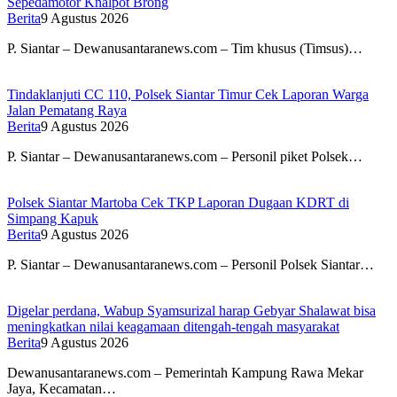
Sepedamotor Knalpot Brong
Berita
9 Agustus 2026
P. Siantar – Dewanusantaranews.com – Tim khusus (Timsus)…
Tindaklanjuti CC 110, Polsek Siantar Timur Cek Laporan Warga
Jalan Pematang Raya
Berita
9 Agustus 2026
P. Siantar – Dewanusantaranews.com – Personil piket Polsek…
Polsek Siantar Martoba Cek TKP Laporan Dugaan KDRT di
Simpang Kapuk
Berita
9 Agustus 2026
P. Siantar – Dewanusantaranews.com – Personil Polsek Siantar…
Digelar perdana, Wabup Syamsurizal harap Gebyar Shalawat bisa
meningkatkan nilai keagamaan ditengah-tengah masyarakat
Berita
9 Agustus 2026
Dewanusantaranews.com – Pemerintah Kampung Rawa Mekar
Jaya, Kecamatan…