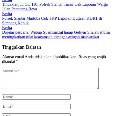
Tindaklanjuti CC 110, Polsek Siantar Timur Cek Laporan Warga
Jalan Pematang Raya
Berita
Polsek Siantar Martoba Cek TKP Laporan Dugaan KDRT di
Simpang Kapuk
Berita
Digelar perdana, Wabup Syamsurizal harap Gebyar Shalawat bisa
meningkatkan nilai keagamaan ditengah-tengah masyarakat
Tinggalkan Balasan
Alamat email Anda tidak akan dipublikasikan.
Ruas yang wajib
ditandai
*