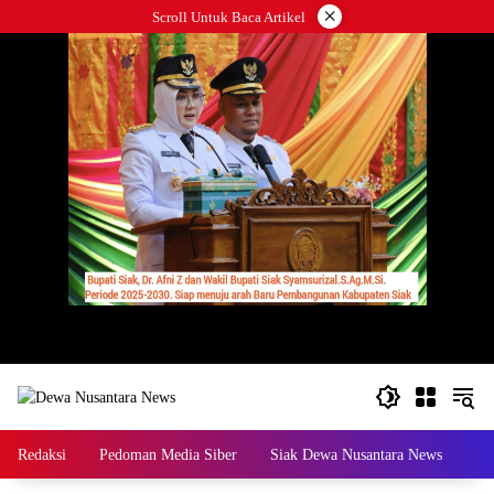
Langsung
×
Scroll Untuk Baca Artikel
ke
konten
Redaksi
Pedoman Media Siber
Siak Dewa Nusantara News