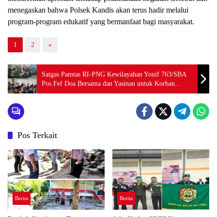
menegaskan bahwa Polsek Kandis akan terus hadir melalui
program-program edukatif yang bermanfaat bagi masyarakat.
1
2
»
Satgas Pamtas RI-PNG Kewilayahan Yonif 763/SBA
Pos Fef Doa Bersama dan Yasinan untuk Korban
Bencana Alam Sumatra dan Aceh
Pos Terkait
Berita
Berita