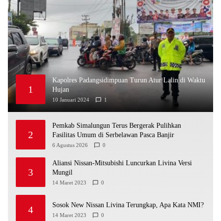
Kapolres Padangsidimpuan Turun Atur Lalin di Waktu
1
Hujan
10 Januari 2024
1
Pemkab Simalungun Terus Bergerak Pulihkan
2
Fasilitas Umum di Serbelawan Pasca Banjir
6 Agustus 2026
0
Aliansi Nissan-Mitsubishi Luncurkan Livina Versi
3
Mungil
14 Maret 2023
0
Sosok New Nissan Livina Terungkap, Apa Kata NMI?
4
14 Maret 2023
0