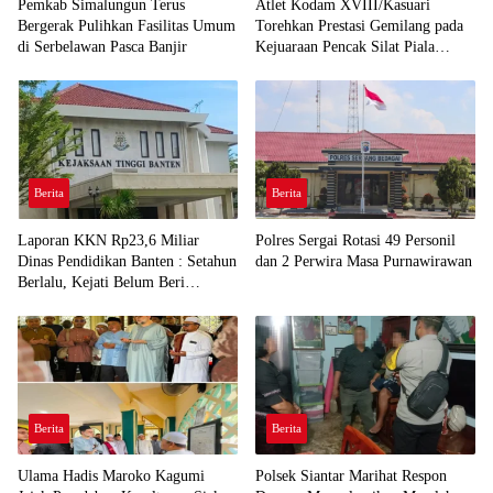
Pemkab Simalungun Terus
Atlet Kodam XVIII/Kasuari
Bergerak Pulihkan Fasilitas Umum
Torehkan Prestasi Gemilang pada
di Serbelawan Pasca Banjir
Kejuaraan Pencak Silat Piala
Gubernur Papua Barat Daya 2026
Berita
Berita
Laporan KKN Rp23,6 Miliar
Polres Sergai Rotasi 49 Personil
Dinas Pendidikan Banten : Setahun
dan 2 Perwira Masa Purnawirawan
Berlalu, Kejati Belum Beri
Penjelasan
Berita
Berita
Ulama Hadis Maroko Kagumi
Polsek Siantar Marihat Respon