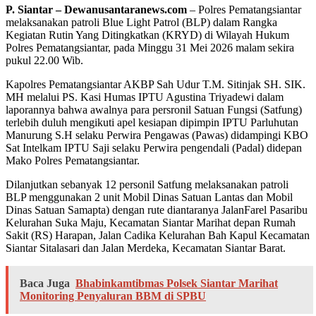
P. Siantar – Dewanusantaranews.com
– Polres Pematangsiantar
melaksanakan patroli Blue Light Patrol (BLP) dalam Rangka
Kegiatan Rutin Yang Ditingkatkan (KRYD) di Wilayah Hukum
Polres Pematangsiantar, pada Minggu 31 Mei 2026 malam sekira
pukul 22.00 Wib.
Kapolres Pematangsiantar AKBP Sah Udur T.M. Sitinjak SH. SIK.
MH melalui PS. Kasi Humas IPTU Agustina Triyadewi dalam
laporannya bahwa awalnya para persronil Satuan Fungsi (Satfung)
terlebih duluh mengikuti apel kesiapan dipimpin IPTU Parluhutan
Manurung S.H selaku Perwira Pengawas (Pawas) didampingi KBO
Sat Intelkam IPTU Saji selaku Perwira pengendali (Padal) didepan
Mako Polres Pematangsiantar.
Dilanjutkan sebanyak 12 personil Satfung melaksanakan patroli
BLP menggunakan 2 unit Mobil Dinas Satuan Lantas dan Mobil
Dinas Satuan Samapta) dengan rute diantaranya JalanFarel Pasaribu
Kelurahan Suka Maju, Kecamatan Siantar Marihat depan Rumah
Sakit (RS) Harapan, Jalan Cadika Kelurahan Bah Kapul Kecamatan
Siantar Sitalasari dan Jalan Merdeka, Kecamatan Siantar Barat.
Baca Juga
Bhabinkamtibmas Polsek Siantar Marihat
Monitoring Penyaluran BBM di SPBU