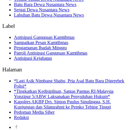
Batu Bara Dewa Nusantara News
Sergai Dewa Nusantara News
Labuhan Batu Dewa Nusantara News
Label
Antisipasi Gangguan Kamtibmas
Sampaikan Pesan Kamtibmas
Pengamanan Ibadah Minggu
Patroli Antisipasi Gangguan Kamtibmas
Antisipasi Kejahatan
Halaman
*Lagi Asik Nimbang Shabu, Pria Asal Batu Bara Digerebek
Polisi*
*Tingkatkan Kedisiplinan, Satgas Pamtas RI-Malaysia
Yonzipur 5/ABW Laksanakan Penyuluhan Hukum*
Kapolres AKBP Drs. Simon Paulus Sinulingga, S.H.
Kunjungan dan Silaturahmi ke Pemko Tebing Tinggi
Pedoman Media Siber
Redaksi