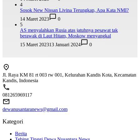
4
Sosok New Nissan Livina Terungkap, Apa Kata NMI?
14 Maret 2023
0
5
AS menyalahkan Rusia atas jatuhnya pesawat tak
berawak di Laut Hitam, Moskow menyangkal
15 Maret 2023
13 Januari 2024
0
Jl. Raya KM 81 rt 003 rw 001, Kelurahan Kandis Kota, Kecamatan
Kandis, Indonesia
081265969117
dewanusantaranews@gmail.com
Kategori
Berita
Tebing Tinggi Dewa Nusantara News