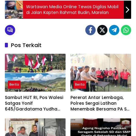
Wartawan Media Online Tewas Digilas Mobil
di Jalan Kapten Rahmat Budin, Marelan
Pos Terkait
Berita
Berita
Sambut HUT RI, Pos Walesi
Pererat Antar Lembaga,
Satgas Yonif
Polres Sergai Latihan
645/Gardatama Yudha
Menembak Bersama PA Sei
Bersama Warga, Kibarkan
Rampah
Merah Putih di Bukit Walesi