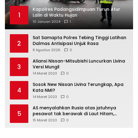
Kapolres Padangsidimpuan Turun Atur
1
Lalin di Waktu Hujan
10 Januari 2024
1
Sat Samapta Polres Tebing Tinggi Latihan
2
Dalmas Antisipasi Unjuk Rasa
8 Agustus 2026
0
Aliansi Nissan-Mitsubishi Luncurkan Livina
3
Versi Mungil
14 Maret 2023
0
Sosok New Nissan Livina Terungkap, Apa
4
Kata NMI?
14 Maret 2023
0
AS menyalahkan Rusia atas jatuhnya
5
pesawat tak berawak di Laut Hitam,
Moskow menyangkal
15 Maret 2023
0