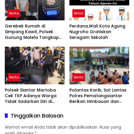
Berita
Berita
Gerebek Rumah di
Perdana,Wali Kota Agung
Simpang Kawit, Polsek
Nugroho Gratiskan
Gunung Malela Tangkap
Seragam Sekolah
Pengedar Sabu dari
Pematangsiantar
Berita
Berita
Polsek Siantar Martoba
Polantas Karib, Sat Lantas
Cek TKP Adanya Warga
Polres Pematangsiantar
Tidak Sadarkan Diri di
Berikan Himbauan dan
Jalan Darussalam
Edukasi Lalu Lintas di SMP
Negeri 9
Tinggalkan Balasan
Alamat email Anda tidak akan dipublikasikan.
Ruas yang
wajib ditandai
*