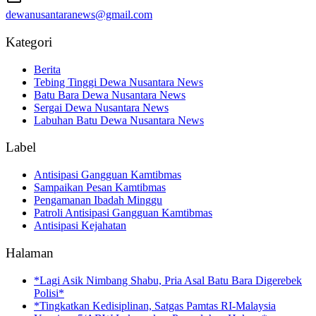
dewanusantaranews@gmail.com
Kategori
Berita
Tebing Tinggi Dewa Nusantara News
Batu Bara Dewa Nusantara News
Sergai Dewa Nusantara News
Labuhan Batu Dewa Nusantara News
Label
Antisipasi Gangguan Kamtibmas
Sampaikan Pesan Kamtibmas
Pengamanan Ibadah Minggu
Patroli Antisipasi Gangguan Kamtibmas
Antisipasi Kejahatan
Halaman
*Lagi Asik Nimbang Shabu, Pria Asal Batu Bara Digerebek
Polisi*
*Tingkatkan Kedisiplinan, Satgas Pamtas RI-Malaysia