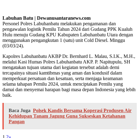
Labuhan Batu | Dewanusantaranews.com
Personel Polres Labuhanbatu melakukan pengamanan dan
pengawalan logistik Pemilu Tahun 2024 dari Gudang PPK Kualuh
Hulu menuju Gudang KPU Kabupaten Labuhanbatu Utara dengan
menggunakan pengangkutan 1 (satu) unit Cold Diesel. Minggu
(03/03/24).
Kapolres Labuhanbatu AKBP Dr. Bernhard L. Malau, S.I.K., M.H.,
melalui Kasi Humas Polres Labuhanbatu AKP. P. Napitupulu, SH
mengatakan tujuan utama dari kegiatan tersebut adalah demi
tercapainya situasi kamtibmas yang aman dan kondusif dalam
memperkuat persatuan dan kesatuan, serta menjaga keamanan
selama tahapan Pemilu 2024, untuk menciptakan Pemilu yang
damai dan menyemai harapan bagi masa depan Indonesia yang lebih
baik.
Baca Juga
Polsek Kandis Bersama Koperasi Produsen Air
Kehidupan Tanam Jagung Guna Sukseskan Ketahanan
Pangan
1
2
»