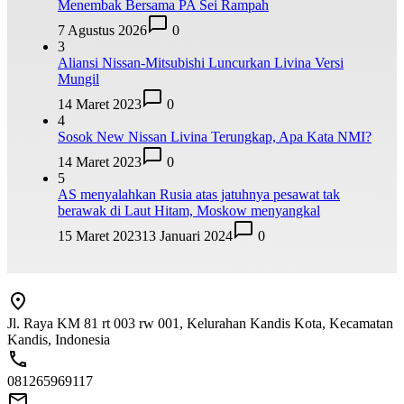
Menembak Bersama PA Sei Rampah
7 Agustus 2026
0
3
Aliansi Nissan-Mitsubishi Luncurkan Livina Versi
Mungil
14 Maret 2023
0
4
Sosok New Nissan Livina Terungkap, Apa Kata NMI?
14 Maret 2023
0
5
AS menyalahkan Rusia atas jatuhnya pesawat tak
berawak di Laut Hitam, Moskow menyangkal
15 Maret 2023
13 Januari 2024
0
Jl. Raya KM 81 rt 003 rw 001, Kelurahan Kandis Kota, Kecamatan
Kandis, Indonesia
081265969117