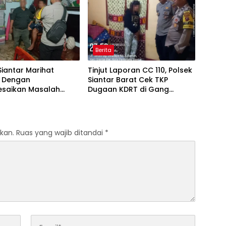
Berita
Siantar Marihat
Tinjut Laporan CC 110, Polsek
 Dengan
Siantar Barat Cek TKP
esaikan Masalah
Dugaan KDRT di Gang
Adik
Swadaya
kan.
Ruas yang wajib ditandai
*