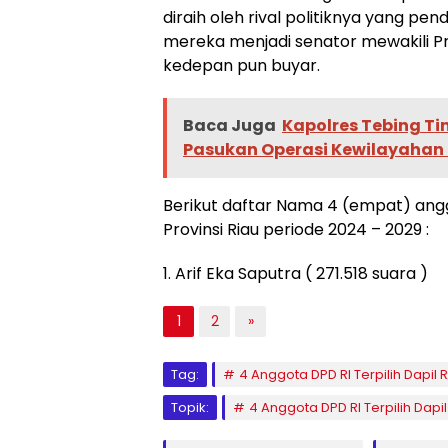
diraih oleh rival politiknya yang pe
mereka menjadi senator mewakili Pro
kedepan pun buyar.
Baca Juga
Kapolres Tebing Ti
Pasukan Operasi Kewilayahan
Berikut daftar Nama 4 (empat) anggo
Provinsi Riau periode 2024 – 2029 :
1. Arif Eka Saputra ( 271.518 suara )
1
2
»
Tag:
4 Anggota DPD RI Terpilih Dapil 
Topik:
4 Anggota DPD RI Terpilih Dapil