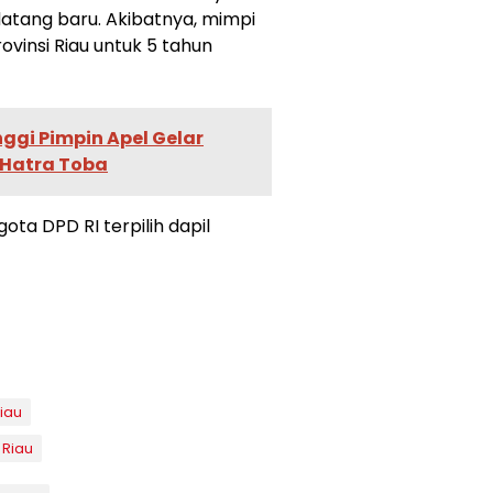
ndatang baru. Akibatnya, mimpi
vinsi Riau untuk 5 tahun
nggi Pimpin Apel Gelar
 Hatra Toba
ta DPD RI terpilih dapil
Riau
 Riau