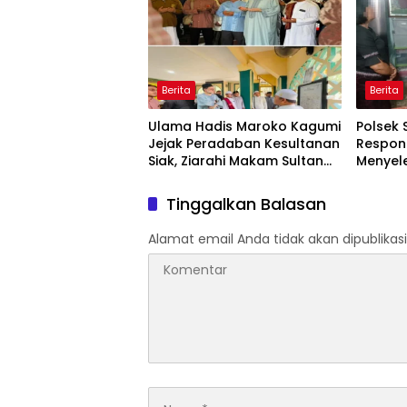
Berita
Berita
Ulama Hadis Maroko Kagumi
Polsek 
Jejak Peradaban Kesultanan
Respon
Siak, Ziarahi Makam Sultan
Menyel
hingga Pendiri Pekanbaru
Abang 
Tinggalkan Balasan
Alamat email Anda tidak akan dipublikasi