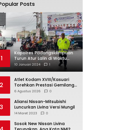
Popular Posts
Kapolres Padangsidimpuan
1
Turun Atur Lalin di Waktu
Hujan
10 Januari 2024
1
Atlet Kodam XVIII/Kasuari
2
Torehkan Prestasi Gemilang
pada Kejuaraan Pencak Silat
6 Agustus 2026
0
Piala Gubernur Papua Barat
Daya 2026
Aliansi Nissan-Mitsubishi
3
Luncurkan Livina Versi Mungil
14 Maret 2023
0
Sosok New Nissan Livina
4
Terungkap, Apa Kata NMI?