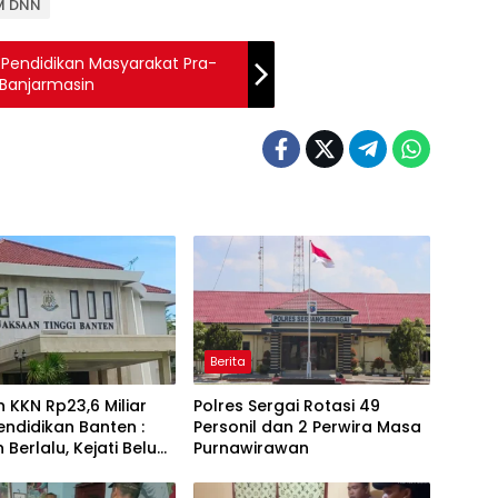
IM DNN
 Pendidikan Masyarakat Pra-
s Banjarmasin
Berita
 KKN Rp23,6 Miliar
Polres Sergai Rotasi 49
endidikan Banten :
Personil dan 2 Perwira Masa
 Berlalu, Kejati Belum
Purnawirawan
njelasan