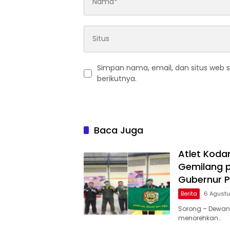
Simpan nama, email, dan situs web 
berikutnya.
Baca Juga
Atlet Koda
Gemilang p
Gubernur 
Berita
6 Agust
Sorong – Dewan
menorehkan…