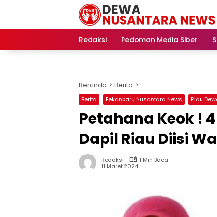
Langsung
ke
konten
Redaksi
Pedoman Media Siber
S
Beranda
Berita
Berita
Pekanbaru Nusantara News
Riau Dew
Petahana Keok ! 4
Dapil Riau Diisi W
Redaksi
1 Min Baca
11 Maret 2024