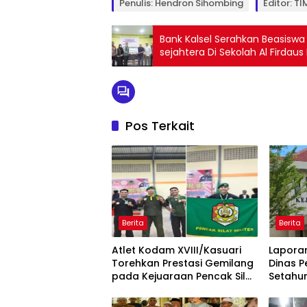
Penulis: Hendron Sihombing
Editor: T
Bank Kalsel Serahkan Beasiswa
sejahtera Di Sekolah Al Firdau
Pos Terkait
Berita
Berita
Atlet Kodam XVIII/Kasuari
Laporan
Torehkan Prestasi Gemilang
Dinas P
pada Kejuaraan Pencak Silat
Setahun
Piala Gubernur Papua Barat
Beri Pe
Daya 2026