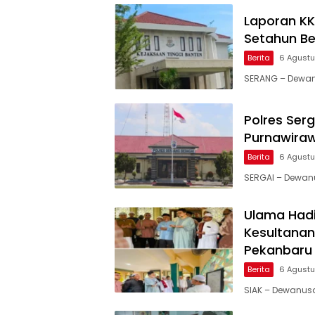
Laporan KKN
Setahun Ber
Berita
6 Agust
SERANG – Dewan
Polres Serg
Purnawira
Berita
6 Agust
SERGAI – Dewan
Ulama Had
Kesultanan
Pekanbaru
Berita
6 Agust
SIAK – Dewanus