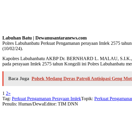
Labuhan Batu | Dewanusantaranews.com
Polres Labuhanbatu Perkuat Pengamanan perayaan Imlek 2575 tahun 
(10/02/24).
Kapolres Labuhanbatu AKBP Dr. BERNHARD L. MALAU, S.I.K., M
pada perayaan Imlek 2575 tahun Kongzili ini Polres Labuhanbatu me
Baca Juga
Polsek Medang Deras Patroli Antisipasi Geng Mo
1
2
»
Tag:
Perkuat Pengamanan Perayaan Imlek
Topik:
Perkuat Pengamana
Penulis: Humas/Dewa
Editor: TIM DNN