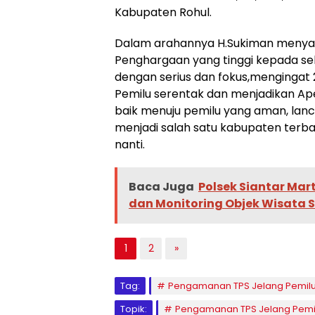
Kabupaten Rohul.
Dalam arahannya H.Sukiman menyam
Penghargaan yang tinggi kepada sel
dengan serius dan fokus,mengingat 
Pemilu serentak dan menjadikan Ap
baik menuju pemilu yang aman, lanc
menjadi salah satu kabupaten terb
nanti.
Baca Juga
Polsek Siantar Mar
dan Monitoring Objek Wisata Sel
1
2
»
Tag:
Pengamanan TPS Jelang Pemil
Topik:
Pengamanan TPS Jelang Pemi