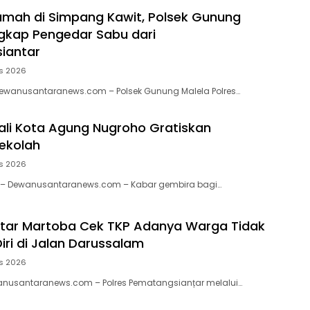
mah di Simpang Kawit, Polsek Gunung
gkap Pengedar Sabu dari
iantar
s 2026
ewanusantaranews.com – Polsek Gunung Malela Polres…
li Kota Agung Nugroho Gratiskan
ekolah
s 2026
u – Dewanusantaranews.com – Kabar gembira bagi…
ntar Martoba Cek TKP Adanya Warga Tidak
iri di Jalan Darussalam
s 2026
wanusantaranews.com – Polres Pematangsianțar melalui…