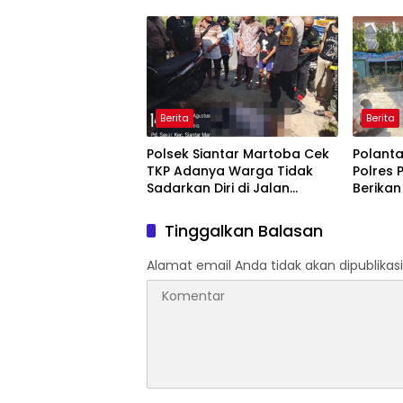
Rampah
dari P
Berita
Berita
Polsek Siantar Martoba Cek
Polanta
TKP Adanya Warga Tidak
Polres
Sadarkan Diri di Jalan
Berika
Darussalam
Edukasi
Negeri 
Tinggalkan Balasan
Alamat email Anda tidak akan dipublikasi