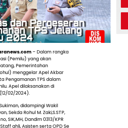
taranews.com
– Dalam rangka
asi (Pemilu) yang akan
datang, Pemerintahan
ohul) menggelar Apel Akbar
rta Pengamanan TPS dalam
lu. Apel dilaksanakan di
(12/02/2024).
H.Sukiman, didampingi Wakil
n, Sekda Rohul M. Zaki,S.STP,
yono, SIK,MH, Dandim 0313/KPR
 Staff ahli, Asisten serta OPD Se