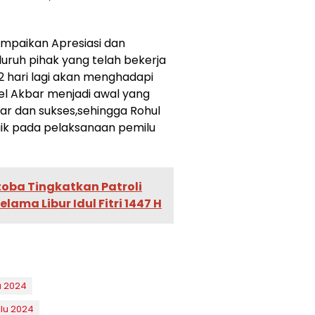
paikan Apresiasi dan
uruh pihak yang telah bekerja
2 hari lagi akan menghadapi
el Akbar menjadi awal yang
ar dan sukses,sehingga Rohul
aik pada pelaksanaan pemilu
toba Tingkatkan Patroli
ama Libur Idul Fitri 1447 H
u 2024
lu 2024