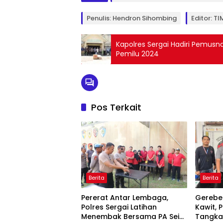
Penulis: Hendron Sihombing
Editor: T
Kapolres Sergai Hadiri Pemusn
Pemilu 2024
Pos Terkait
Berita
Berita
Pererat Antar Lembaga,
Gerebe
Polres Sergai Latihan
Kawit, 
Menembak Bersama PA Sei
Tangka