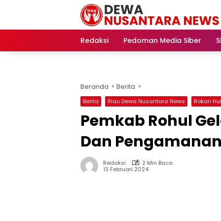
Langsung
ke
konten
Redaksi
Pedoman Media Siber
S
Beranda
Berita
Berita
Riau Dewa Nusantara News
Rokan Hu
Pemkab Rohul Gel
Dan Pengamanan T
Redaksi
2 Min Baca
13 Februari 2024