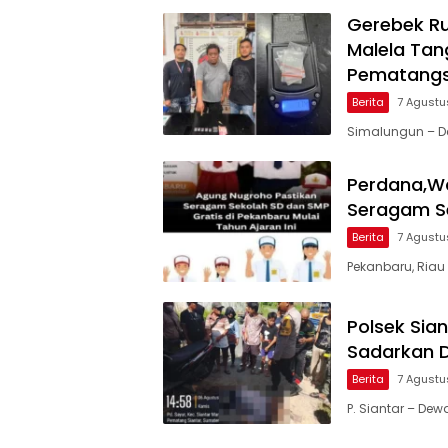
Gerebek Ru
Malela Tan
Pematangs
Berita
7 Agustu
Simalungun – D
Perdana,Wa
Seragam S
Berita
7 Agustu
Pekanbaru, Ria
Polsek Sia
Sadarkan D
Berita
7 Agustu
P. Siantar – De