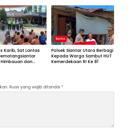
ematangsiantar
Berita
s Karib, Sat Lantas
Polsek Siantar Utara Berbagi
 Pematangsiantar
Kepada Warga Sambut HUT
n Himbauan dan
Kemerdekaan RI Ke 81
 Lalu Lintas di SMP
9
kan.
Ruas yang wajib ditandai
*