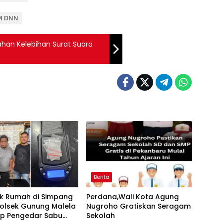
IM DNN
ahan Kelebihan Surat Suara
Berita
k Rumah di Simpang
Perdana,Wali Kota Agung
Polsek Gunung Malela
Nugroho Gratiskan Seragam
p Pengedar Sabu
Sekolah