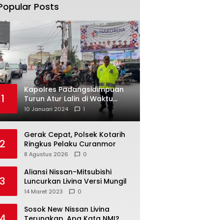
Popular Posts
Kapolres Padangsidimpuan
1
Turun Atur Lalin di Waktu
Hujan
10 Januari 2024
1
Gerak Cepat, Polsek Kotarih
2
Ringkus Pelaku Curanmor
8 Agustus 2026
0
Aliansi Nissan-Mitsubishi
3
Luncurkan Livina Versi Mungil
14 Maret 2023
0
Sosok New Nissan Livina
4
Terungkap, Apa Kata NMI?