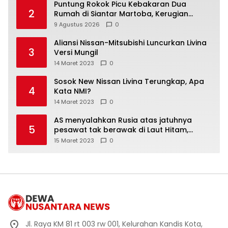
Puntung Rokok Picu Kebakaran Dua
2
Rumah di Siantar Martoba, Kerugian
Capai Rp550 Juta
9 Agustus 2026
0
Aliansi Nissan-Mitsubishi Luncurkan Livina
3
Versi Mungil
14 Maret 2023
0
Sosok New Nissan Livina Terungkap, Apa
4
Kata NMI?
14 Maret 2023
0
AS menyalahkan Rusia atas jatuhnya
5
pesawat tak berawak di Laut Hitam,
Moskow menyangkal
15 Maret 2023
0
Jl. Raya KM 81 rt 003 rw 001, Kelurahan Kandis Kota,