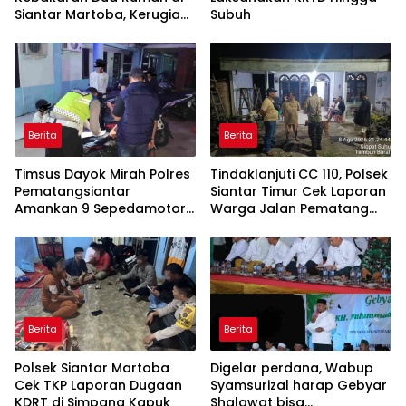
Siantar Martoba, Kerugian
Subuh
Capai Rp550 Juta
Berita
Berita
Timsus Dayok Mirah Polres
Tindaklanjuti CC 110, Polsek
Pematangsiantar
Siantar Timur Cek Laporan
Amankan 9 Sepedamotor
Warga Jalan Pematang
Knalpot Brong
Raya
Berita
Berita
Polsek Siantar Martoba
Digelar perdana, Wabup
Cek TKP Laporan Dugaan
Syamsurizal harap Gebyar
KDRT di Simpang Kapuk
Shalawat bisa