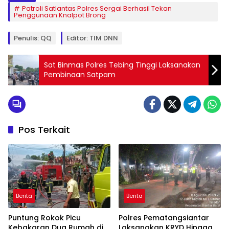
Patroli Satlantas Polres Sergai Berhasil Tekan
Penggunaan Knalpot Brong
Penulis: QQ
Editor: TIM DNN
Sat Binmas Polres Tebing Tinggi Laksanakan
Pembinaan Satpam
Pos Terkait
Berita
Berita
Puntung Rokok Picu
Polres Pematangsiantar
Kebakaran Dua Rumah di
Laksanakan KRYD Hingga