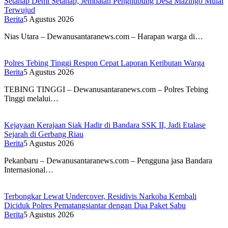
Setahap Demi Setahap, Jembatan Penghubung Desa Mazingo Mulai
Terwujud
Berita
5 Agustus 2026
Nias Utara – Dewanusantaranews.com – Harapan warga di…
Polres Tebing Tinggi Respon Cepat Laporan Keributan Warga
Berita
5 Agustus 2026
TEBING TINGGI – Dewanusantaranews.com – Polres Tebing
Tinggi melalui…
Kejayaan Kerajaan Siak Hadir di Bandara SSK II, Jadi Etalase
Sejarah di Gerbang Riau
Berita
5 Agustus 2026
Pekanbaru – Dewanusantaranews.com – Pengguna jasa Bandara
Internasional…
Terbongkar Lewat Undercover, Residivis Narkoba Kembali
Diciduk Polres Pematangsiantar dengan Dua Paket Sabu
Berita
5 Agustus 2026