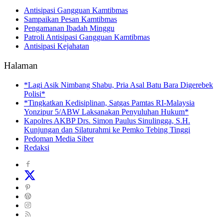
Antisipasi Gangguan Kamtibmas
Sampaikan Pesan Kamtibmas
Pengamanan Ibadah Minggu
Patroli Antisipasi Gangguan Kamtibmas
Antisipasi Kejahatan
Halaman
*Lagi Asik Nimbang Shabu, Pria Asal Batu Bara Digerebek
Polisi*
*Tingkatkan Kedisiplinan, Satgas Pamtas RI-Malaysia
Yonzipur 5/ABW Laksanakan Penyuluhan Hukum*
Kapolres AKBP Drs. Simon Paulus Sinulingga, S.H.
Kunjungan dan Silaturahmi ke Pemko Tebing Tinggi
Pedoman Media Siber
Redaksi