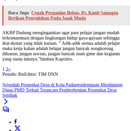
Baca Juga
Cegah Pergaulan Bebas, Ps. Kanit Samapta
Berikan Penyuluhan Pada Anak Muda
AKBP Dudung mengingatakan agar para pelajar jangan mudah
terkontaminasi dengan lingkungan hidup gaya-gayaan sehingga
ikut-ikutan yang tidak karuan. ” Adik-adik semua adalah pelajar
maka kerja kalian adalah belajar jangan banyak nongkorong
diluaran, jangan tawran, jangan banyak main gime dan kegiatan
yang siasia lainnya.”himbau Kapolres.
1
2
»
Penulis: Rts
Editor: TIM DNN
Sejumlah Perangkat Desa di Kota Padangsidempuan Mendatangi
Dinas PMD Terkait Terancam Pemberhentian Perangkat Desa
Sepihak