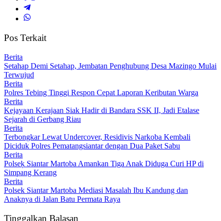
Pos Terkait
Berita
Setahap Demi Setahap, Jembatan Penghubung Desa Mazingo Mulai
Terwujud
Berita
Polres Tebing Tinggi Respon Cepat Laporan Keributan Warga
Berita
Kejayaan Kerajaan Siak Hadir di Bandara SSK II, Jadi Etalase
Sejarah di Gerbang Riau
Berita
Terbongkar Lewat Undercover, Residivis Narkoba Kembali
Diciduk Polres Pematangsiantar dengan Dua Paket Sabu
Berita
Polseķ Siantar Martoba Amankan Tiga Anak Diduga Curi HP di
Simpang Kerang
Berita
Polsek Siantar Martoba Mediasi Masalah Ibu Kandung dan
Anaknya di Jalan Batu Permata Raya
Tinggalkan Balasan