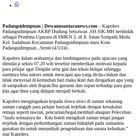
Padangsidempuan | Dewanusantaranews.com
– Kapolres
Padangsidimpuan AKBP Dudung Setyawan ,SH.SIK.MH bertindak
sebagai Pembina Upacara di SMKN 2. di Jl. Sutan Soripada Mulia
Kel. Sadabuan Kecamatan Padangsidimpuan utara Kota
Padangsidimpuan. ,Senin (4/3/24) .
Kapolres dalam arahannya dan bimbingannya pada upacara yang
dimulai p sekira 07.20 wib tersebut memberikan motivasi kepada
para pelajar agar Disiplin serta giat dan tekun belajar sehingga
nantinya bisa sukses untuk mencapai apa yang dicita-citakan dan
tidak menyesal di kemudian hari maka ikuti dan dengarkan apa yang
di sampaikan oleh Bapak/Ibu gurumu dan sopan terhadap para guru
kita agar ilmu yang didapat menjadi berkah.
Kapolres mengingatkan kepada siswa siswi di zaman sekarang
zaman canggih para pelajar banyak terjebak dengan kenakalan
remaja seperti tawran, pencurian/begal,membuli ataupun Pelecehan.
“Jauhi semuanya itu . Kita boleh mengikuti zaman tetapi jangan
terjebak dengan perkembangan zaman hiduplah pada zamanmu
gunakan itu untuk menambah pengetahuan dan sarana kebaikan.”
ujar Kapolres.