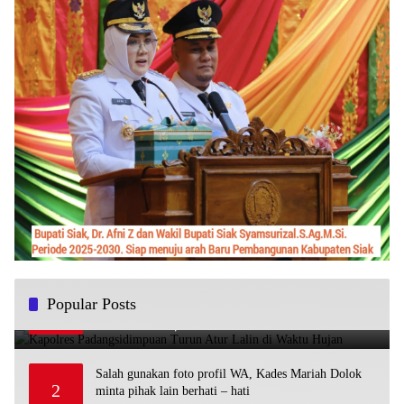
Kapolres Padangsidimpuan Turun Atur Lalin di Waktu
Popular Posts
1
Hujan
10 Januari 2024
1
Salah gunakan foto profil WA, Kades Mariah Dolok
2
minta pihak lain berhati – hati