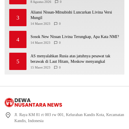
8 Agustus 2026
0
Aliansi Nissan-Mitsubishi Luncurkan Livina Versi
3
Mungil
14 Maret 2023
0
Sosok New Nissan Livina Terungkap, Apa Kata NMI?
4
14 Maret 2023
0
AS menyalahkan Rusia atas jatuhnya pesawat tak
5
berawak di Laut Hitam, Moskow menyangkal
15 Maret 2023
0
Jl. Raya KM 81 rt 003 rw 001, Kelurahan Kandis Kota, Kecamatan
Kandis, Indonesia