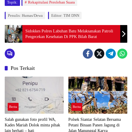
Topik:
Rekapitulasi Perolehan Suara
Penulis: Humas/Dewa
Editor: TIM DNN
Sidokkes Polres Labuhan Batu Melaksanakan Patroli
Pengecekan Kesehatan Di PPK Bilah Barat
Pos Terkait
Berita
Berita
Salah gunakan foto profil WA,
Polsek Siantar Selatan Bersama
Kades Mariah Dolok minta pihak
Petani Binaan Panen Jagung di
lain berhati – hati
Jalan Manunggal Karya