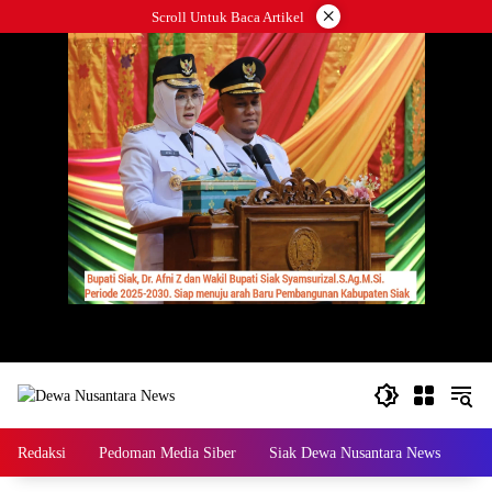
Langsung
×
Scroll Untuk Baca Artikel
ke
konten
Redaksi
Pedoman Media Siber
Siak Dewa Nusantara News