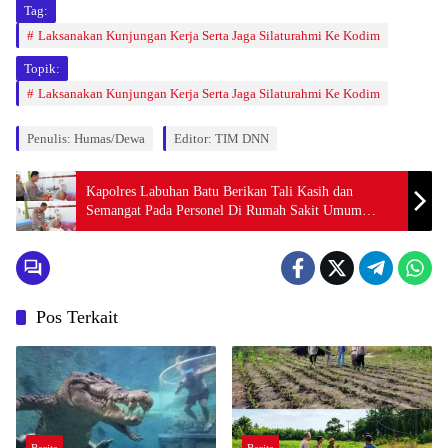
Tag:
Laksanakan Kunjungan Kerja Serta Jaga Silaturahmi Ke Kodim
Topik:
Laksanakan Kunjungan Kerja Serta Jaga Silaturahmi Ke Kodim
Penulis: Humas/Dewa
Editor: TIM DNN
Kapolres Labuhan Batu Berikan Tali Kasih dan
Semangat Pada Personel Di Rumah Sakit Umum
Labuhan Batu
Pos Terkait
Berita
Berita