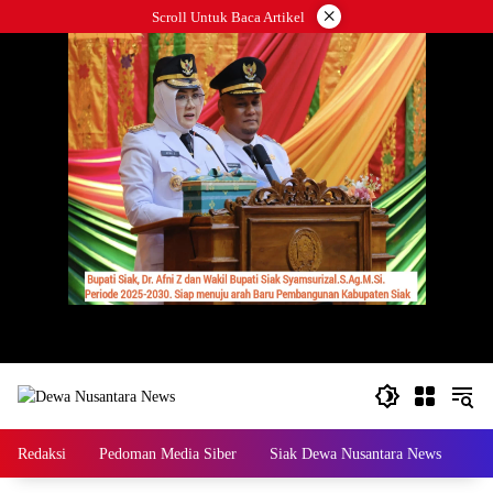
Langsung
×
Scroll Untuk Baca Artikel
ke
konten
Redaksi
Pedoman Media Siber
Siak Dewa Nusantara News