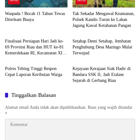
Waspada.!.Bocah 11 Tahun Tewas
Tak Sekadar Mengawal Keamanan,
Diterkam Buaya
Polsek Kandis Turun ke Lahan
Jagung Kawal Ketahanan Pangan
Berita
Berita
Finalisasi Persiapan Hari Jadi ke-
Setahap Demi Setahap, Jembatan
69 Provinsi Riau dan HUT ke-81
Penghubung Desa Mazingo Mulai
Kemerdekaan RI, Kecamatan XIII
Terwujud
Berita
Berita
Koto Kampar Matangkan Seluruh
Agenda
Polres Tebing Tinggi Respon
Kejayaan Kerajaan Siak Hadir di
Cepat Laporan Keributan Warga
Bandara SSK II, Jadi Etalase
Sejarah di Gerbang Riau
Tinggalkan Balasan
Alamat email Anda tidak akan dipublikasikan.
Ruas yang wajib ditandai
*