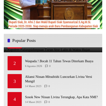
Kapolres Padangsidimpuan Turun Atur Lalin di Waktu
Popular Posts
1
Hujan
10 Januari 2024
1
Waspada.!.Bocah 11 Tahun Tewas Diterkam Buaya
2
6 Agustus 2026
0
Aliansi Nissan-Mitsubishi Luncurkan Livina Versi
3
Mungil
14 Maret 2023
0
Sosok New Nissan Livina Terungkap, Apa Kata NMI?
4
14 Maret 2023
0