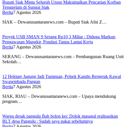
Bupati Siak Minta Seluruh Unsur Maksimalkan Pencarian Korban
Tenggelam di Sungai Siak
Berita
7 Agustus 2026
SIAK – Dewanusantaranews.com – Bupati Siak Afni Z…
Proyek USB SMAN 9 Serang Rp10,3 Miliar : Diduga Markup,
Pengawasan Mangkir, Pondasi Tanpa Lantai Kerja
Berita
7 Agustus 2026
SERANG – Dewanusantaranews.com – Pembangunan Ruang Unit
Sekolah…
12 Hektare Jagung Jadi Tumpuan, Polsek Kandis Bergerak Kawal
Swasembada Pangan
Berita
7 Agustus 2026
SIAK, RIAU – Dewanusantaranews.com – Upaya mendukung
program…
Warga desak pangulu Bah bolon kec Dolok masagal realisasikan
BLT desa Pangulu : Sudah saya pakai sebelumnya
Berita
7 Agustus 2026