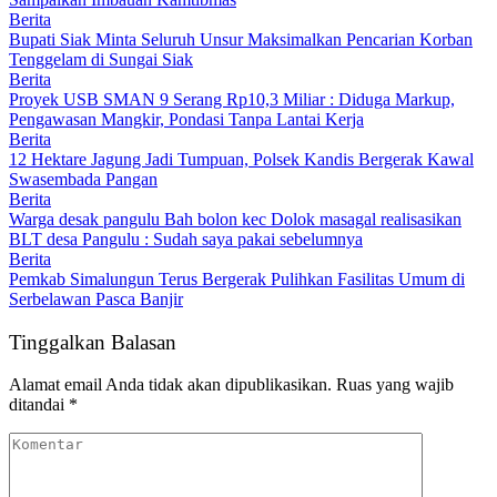
Berita
Bupati Siak Minta Seluruh Unsur Maksimalkan Pencarian Korban
Tenggelam di Sungai Siak
Berita
Proyek USB SMAN 9 Serang Rp10,3 Miliar : Diduga Markup,
Pengawasan Mangkir, Pondasi Tanpa Lantai Kerja
Berita
12 Hektare Jagung Jadi Tumpuan, Polsek Kandis Bergerak Kawal
Swasembada Pangan
Berita
Warga desak pangulu Bah bolon kec Dolok masagal realisasikan
BLT desa Pangulu : Sudah saya pakai sebelumnya
Berita
Pemkab Simalungun Terus Bergerak Pulihkan Fasilitas Umum di
Serbelawan Pasca Banjir
Tinggalkan Balasan
Alamat email Anda tidak akan dipublikasikan.
Ruas yang wajib
ditandai
*