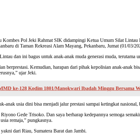
ru Kombes Pol Jeki Rahmat SIK didampingi Ketua Umum Silat Linta
Pekanbaru di Taman Rekreasi Alam Mayang, Pekanbaru, Jumat (01/03/20
intau dan ini bagus untuk anak-anak muda generasi muda, terutama u
n berprestasi. Kemudian, harapan dari pihak kepolisian anak-anak bis
rusnya,” ujar Jeki.
 TMMD ke-128 Kodim 1801/Manokwari Ibadah Minggu Bersama 
ak-anak usia dini bisa menjadi jalur prestasi sampai ketingkat nasion
 Riyono Gede Trisoko. Dan saya berharap kedepannya semoga semakin ba
usia remaja,” pungkasnya.
t yakni dari Riau, Sumatera Barat dan Jambi.