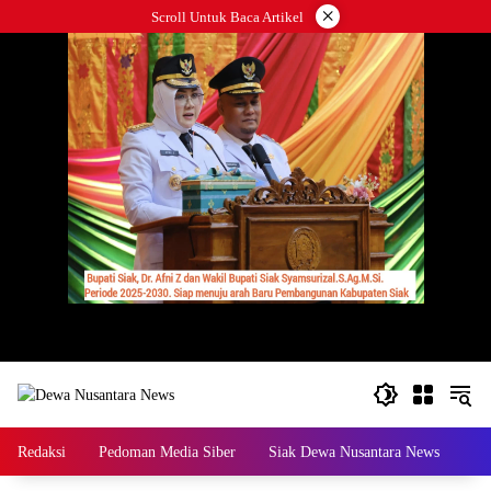
Langsung
×
Scroll Untuk Baca Artikel
ke
konten
Redaksi
Pedoman Media Siber
Siak Dewa Nusantara News