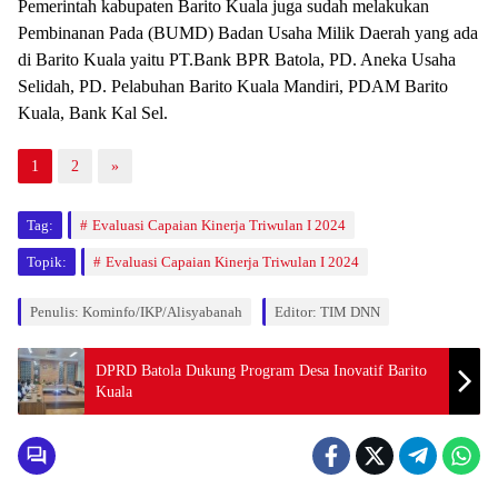
Pemerintah kabupaten Barito Kuala juga sudah melakukan
Pembinanan Pada (BUMD) Badan Usaha Milik Daerah yang ada
di Barito Kuala yaitu PT.Bank BPR Batola, PD. Aneka Usaha
Selidah, PD. Pelabuhan Barito Kuala Mandiri, PDAM Barito
Kuala, Bank Kal Sel.
1
2
»
Tag:
Evaluasi Capaian Kinerja Triwulan I 2024
Topik:
Evaluasi Capaian Kinerja Triwulan I 2024
Penulis: Kominfo/IKP/Alisyabanah
Editor: TIM DNN
DPRD Batola Dukung Program Desa Inovatif Barito
Kuala