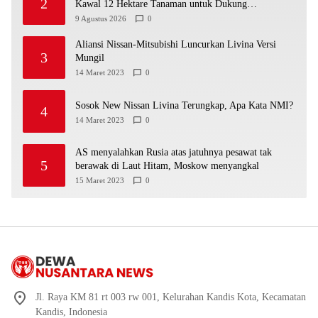
2
Kawal 12 Hektare Tanaman untuk Dukung
Swasembada Pangan
9 Agustus 2026
0
Aliansi Nissan-Mitsubishi Luncurkan Livina Versi
3
Mungil
14 Maret 2023
0
Sosok New Nissan Livina Terungkap, Apa Kata NMI?
4
14 Maret 2023
0
AS menyalahkan Rusia atas jatuhnya pesawat tak
5
berawak di Laut Hitam, Moskow menyangkal
15 Maret 2023
0
Jl. Raya KM 81 rt 003 rw 001, Kelurahan Kandis Kota, Kecamatan
Kandis, Indonesia