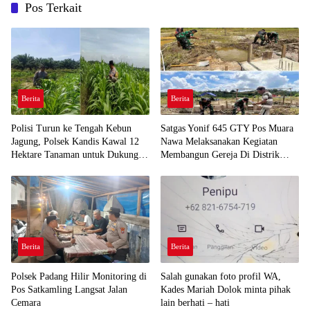
Pos Terkait
Berita
Berita
Polisi Turun ke Tengah Kebun
Satgas Yonif 645 GTY Pos Muara
Jagung, Polsek Kandis Kawal 12
Nawa Melaksanakan Kegiatan
Hektare Tanaman untuk Dukung
Membangun Gereja Di Distrik
Swasembada Pangan
Airu
Berita
Berita
Polsek Padang Hilir Monitoring di
Salah gunakan foto profil WA,
Pos Satkamling Langsat Jalan
Kades Mariah Dolok minta pihak
Cemara
lain berhati – hati