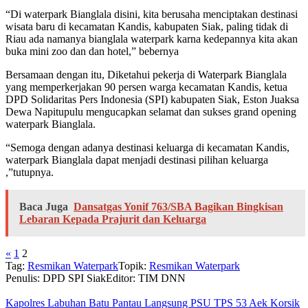
“Di waterpark Bianglala disini, kita berusaha menciptakan destinasi
wisata baru di kecamatan Kandis, kabupaten Siak, paling tidak di
Riau ada namanya bianglala waterpark karna kedepannya kita akan
buka mini zoo dan dan hotel,” bebernya
Bersamaan dengan itu, Diketahui pekerja di Waterpark Bianglala
yang memperkerjakan 90 persen warga kecamatan Kandis, ketua
DPD Solidaritas Pers Indonesia (SPI) kabupaten Siak, Eston Juaksa
Dewa Napitupulu mengucapkan selamat dan sukses grand opening
waterpark Bianglala.
“Semoga dengan adanya destinasi keluarga di kecamatan Kandis,
waterpark Bianglala dapat menjadi destinasi pilihan keluarga
,”tutupnya.
Baca Juga
Dansatgas Yonif 763/SBA Bagikan Bingkisan
Lebaran Kepada Prajurit dan Keluarga
«
1
2
Tag:
Resmikan Waterpark
Topik:
Resmikan Waterpark
Penulis: DPD SPI Siak
Editor: TIM DNN
Kapolres Labuhan Batu Pantau Langsung PSU TPS 53 Aek Korsik