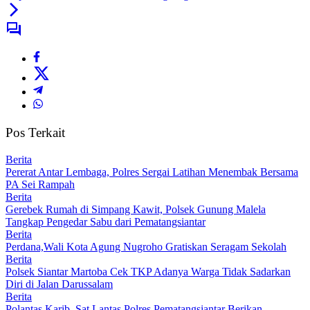
Pos Terkait
Berita
Pererat Antar Lembaga, Polres Sergai Latihan Menembak Bersama
PA Sei Rampah
Berita
Gerebek Rumah di Simpang Kawit, Polsek Gunung Malela
Tangkap Pengedar Sabu dari Pematangsiantar
Berita
Perdana,Wali Kota Agung Nugroho Gratiskan Seragam Sekolah
Berita
Polsek Siantar Martoba Cek TKP Adanya Warga Tidak Sadarkan
Diri di Jalan Darussalam
Berita
Polantas Karib, Sat Lantas Polres Pematangsiantar Berikan