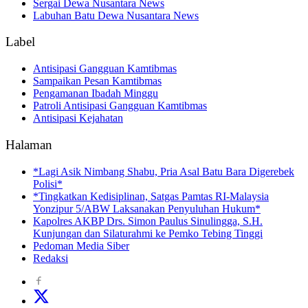
Sergai Dewa Nusantara News
Labuhan Batu Dewa Nusantara News
Label
Antisipasi Gangguan Kamtibmas
Sampaikan Pesan Kamtibmas
Pengamanan Ibadah Minggu
Patroli Antisipasi Gangguan Kamtibmas
Antisipasi Kejahatan
Halaman
*Lagi Asik Nimbang Shabu, Pria Asal Batu Bara Digerebek
Polisi*
*Tingkatkan Kedisiplinan, Satgas Pamtas RI-Malaysia
Yonzipur 5/ABW Laksanakan Penyuluhan Hukum*
Kapolres AKBP Drs. Simon Paulus Sinulingga, S.H.
Kunjungan dan Silaturahmi ke Pemko Tebing Tinggi
Pedoman Media Siber
Redaksi