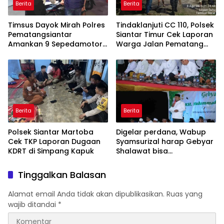
Berita
Berita
Timsus Dayok Mirah Polres
Tindaklanjuti CC 110, Polsek
Pematangsiantar
Siantar Timur Cek Laporan
Amankan 9 Sepedamotor
Warga Jalan Pematang
Knalpot Brong
Raya
Berita
Berita
Polsek Siantar Martoba
Digelar perdana, Wabup
Cek TKP Laporan Dugaan
Syamsurizal harap Gebyar
KDRT di Simpang Kapuk
Shalawat bisa
meningkatkan nilai
keagamaan ditengah-
Tinggalkan Balasan
tengah masyarakat
Alamat email Anda tidak akan dipublikasikan.
Ruas yang
wajib ditandai
*