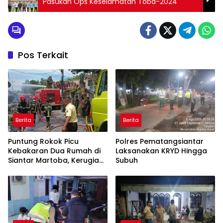
Pasukan Ops Keselamatan Toba-2024
Pos Terkait
Berita
Berita
Puntung Rokok Picu
Polres Pematangsiantar
Kebakaran Dua Rumah di
Laksanakan KRYD Hingga
Siantar Martoba, Kerugian
Subuh
Capai Rp550 Juta