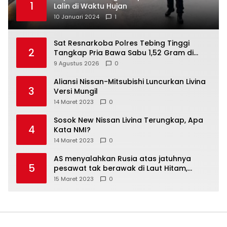
1
Lalin di Waktu Hujan
10 Januari 2024
1
Sat Resnarkoba Polres Tebing Tinggi
2
Tangkap Pria Bawa Sabu 1,52 Gram di
Bajenis
9 Agustus 2026
0
Aliansi Nissan-Mitsubishi Luncurkan Livina
3
Versi Mungil
14 Maret 2023
0
Sosok New Nissan Livina Terungkap, Apa
4
Kata NMI?
14 Maret 2023
0
AS menyalahkan Rusia atas jatuhnya
5
pesawat tak berawak di Laut Hitam,
Moskow menyangkal
15 Maret 2023
0