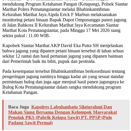
mendukung Program Ketahanan Pangan (Ketapang), Polsek Siantar
Marihat Polres Pematangsiantar melalui Bhabinkamtibmas
Kelurahan Marihat Jaya Aipda Erick F Marbun melaksanakan
monitoring petani binaan Bapak Dapot Ompusunggu panen jagung
di Jalan Bahkora II Kelurahan Marihat Jaya Kecamatan Siantar
Marihat Kota Pematangsiantar, pada Minggu 17 Mei 2026 siang
sekira pukul : 11.00 WIB.
Kapolsek Siantar Marihat AKP David Eka Putra SH menjelaskan
bahwa jagung yang dipanen petani binaan tersebut di lahan seluas
sekitar 12 rantai dan hasil pertanian jagung yang dipanen bantuan
dari Pemerintah baik itu bibit, pupuk dan pestisida.
Pada kesempatan tersebut Bhabinkamtibmas berkoordinasi tentang
pengeringan jagung nantinya hingga kadar air yang sesuai standar
permintaan bulog dan juga agar menjual hasil panen jagungnya ke
Bulog Kota Pematangsiantar dalam rangka mendukung program
Ketahanan Pangan.
Baca Juga
Kapolres Labuhanbatu Silaturahmi Dan
Makan Siang Bersama Dengan Kelompok Masyarakat
Penolak PKS (Pabrik Kelapa Sawit) PT. PPSP (Pulo
Padang Sawit Permai)