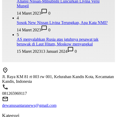
Aliansi Nissan-Mitsubishi Luncurkan Livina Versi
Mungil
14 Maret 2023
0
4
Sosok New Nissan Livina Terungkap, Apa Kata NMI?
14 Maret 2023
0
5
AS menyalahkan Rusia atas jatuhnya pesawat tak
berawak di Laut Hitam, Moskow menyangkal
15 Maret 2023
13 Januari 2024
0
Jl. Raya KM 81 rt 003 rw 001, Kelurahan Kandis Kota, Kecamatan
Kandis, Indonesia
081265969117
dewanusantaranews@gmail.com
Kategori