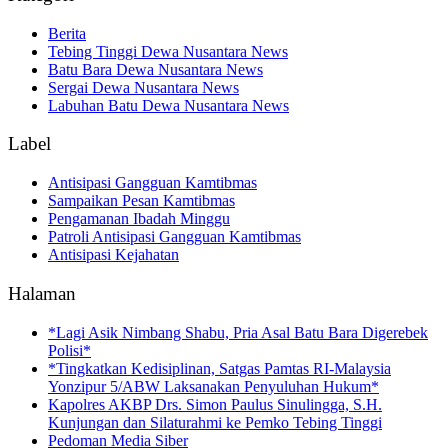
Berita
Tebing Tinggi Dewa Nusantara News
Batu Bara Dewa Nusantara News
Sergai Dewa Nusantara News
Labuhan Batu Dewa Nusantara News
Label
Antisipasi Gangguan Kamtibmas
Sampaikan Pesan Kamtibmas
Pengamanan Ibadah Minggu
Patroli Antisipasi Gangguan Kamtibmas
Antisipasi Kejahatan
Halaman
*Lagi Asik Nimbang Shabu, Pria Asal Batu Bara Digerebek
Polisi*
*Tingkatkan Kedisiplinan, Satgas Pamtas RI-Malaysia
Yonzipur 5/ABW Laksanakan Penyuluhan Hukum*
Kapolres AKBP Drs. Simon Paulus Sinulingga, S.H.
Kunjungan dan Silaturahmi ke Pemko Tebing Tinggi
Pedoman Media Siber