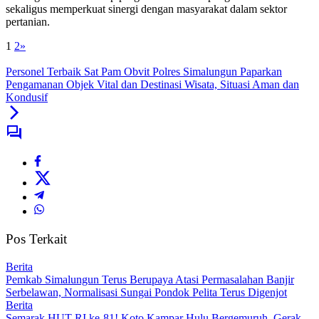
sekaligus memperkuat sinergi dengan masyarakat dalam sektor
pertanian.
1
2
»
Personel Terbaik Sat Pam Obvit Polres Simalungun Paparkan
Pengamanan Objek Vital dan Destinasi Wisata, Situasi Aman dan
Kondusif
Pos Terkait
Berita
Pemkab Simalungun Terus Berupaya Atasi Permasalahan Banjir
Serbelawan, Normalisasi Sungai Pondok Pelita Terus Digenjot
Berita
Semarak HUT RI ke-81! Koto Kampar Hulu Bergemuruh, Gerak