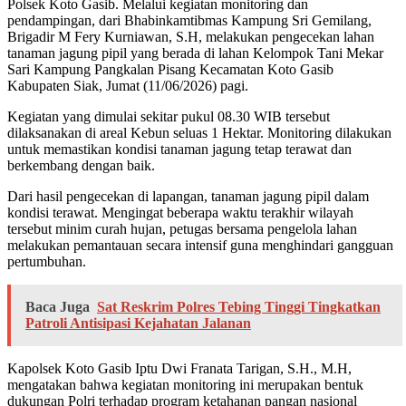
Polsek Koto Gasib. Melalui kegiatan monitoring dan
pendampingan, dari Bhabinkamtibmas Kampung Sri Gemilang,
Brigadir M Fery Kurniawan, S.H, melakukan pengecekan lahan
tanaman jagung pipil yang berada di lahan Kelompok Tani Mekar
Sari Kampung Pangkalan Pisang Kecamatan Koto Gasib
Kabupaten Siak, Jumat (11/06/2026) pagi.
Kegiatan yang dimulai sekitar pukul 08.30 WIB tersebut
dilaksanakan di areal Kebun seluas 1 Hektar. Monitoring dilakukan
untuk memastikan kondisi tanaman jagung tetap terawat dan
berkembang dengan baik.
Dari hasil pengecekan di lapangan, tanaman jagung pipil dalam
kondisi terawat. Mengingat beberapa waktu terakhir wilayah
tersebut minim curah hujan, petugas bersama pengelola lahan
melakukan pemantauan secara intensif guna menghindari gangguan
pertumbuhan.
Baca Juga
Sat Reskrim Polres Tebing Tinggi Tingkatkan
Patroli Antisipasi Kejahatan Jalanan
Kapolsek Koto Gasib Iptu Dwi Franata Tarigan, S.H., M.H,
mengatakan bahwa kegiatan monitoring ini merupakan bentuk
dukungan Polri terhadap program ketahanan pangan nasional