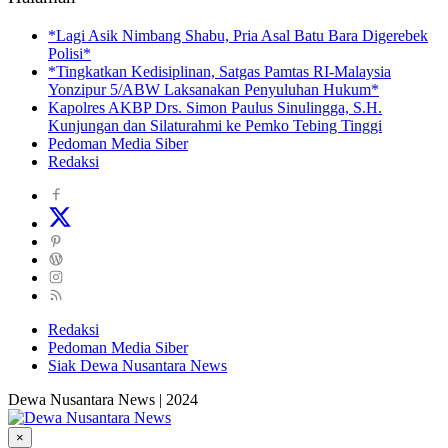
*Lagi Asik Nimbang Shabu, Pria Asal Batu Bara Digerebek
Polisi*
*Tingkatkan Kedisiplinan, Satgas Pamtas RI-Malaysia
Yonzipur 5/ABW Laksanakan Penyuluhan Hukum*
Kapolres AKBP Drs. Simon Paulus Sinulingga, S.H.
Kunjungan dan Silaturahmi ke Pemko Tebing Tinggi
Pedoman Media Siber
Redaksi
Redaksi
Pedoman Media Siber
Siak Dewa Nusantara News
Dewa Nusantara News | 2024
×