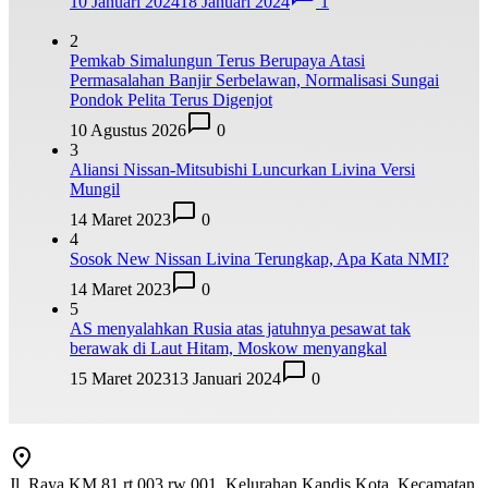
10 Januari 2024
18 Januari 2024
1
2
Pemkab Simalungun Terus Berupaya Atasi
Permasalahan Banjir Serbelawan, Normalisasi Sungai
Pondok Pelita Terus Digenjot
10 Agustus 2026
0
3
Aliansi Nissan-Mitsubishi Luncurkan Livina Versi
Mungil
14 Maret 2023
0
4
Sosok New Nissan Livina Terungkap, Apa Kata NMI?
14 Maret 2023
0
5
AS menyalahkan Rusia atas jatuhnya pesawat tak
berawak di Laut Hitam, Moskow menyangkal
15 Maret 2023
13 Januari 2024
0
Jl. Raya KM 81 rt 003 rw 001, Kelurahan Kandis Kota, Kecamatan