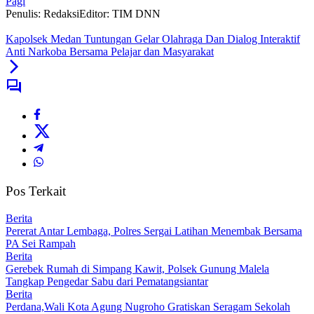
Pagi
Penulis: Redaksi
Editor: TIM DNN
Kapolsek Medan Tuntungan Gelar Olahraga Dan Dialog Interaktif
Anti Narkoba Bersama Pelajar dan Masyarakat
Pos Terkait
Berita
Pererat Antar Lembaga, Polres Sergai Latihan Menembak Bersama
PA Sei Rampah
Berita
Gerebek Rumah di Simpang Kawit, Polsek Gunung Malela
Tangkap Pengedar Sabu dari Pematangsiantar
Berita
Perdana,Wali Kota Agung Nugroho Gratiskan Seragam Sekolah