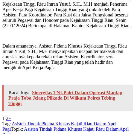
Kejaksaan Tinggi Riau Imran Yusuf, S.H., M.H menjadi Penerima
Apel Kerja Pagi Kejaksaan Tinggi Riau yang diikuti oleh Para
Asisten, Para Koordinator, Para Kasi dan Jaksa Fungsional beserta
seluruh Pegawai dan Honorer pada Kejaksaan Tinggi Riau, Senin
(22 /1/ 2024) Bertempat di Halaman Kantor Kejaksaan Tinggi Riau.
Dalam amanatnya, Asisten Pidana Khusus Kejaksaan Tinggi Riau
Imran Yusuf, S.H., M.H menyampaikan ucapan terimakasih dan
apresiasinya kepada rekan rekan Asisten, Koordinator, serta
Pegawai pada Kejaksaan Tinggi Riau yang telah hadir dan
mengikuti Apel Kerja Pagi.
Baca Juga
Sinergitas TNI-Polri Dalam Operasi Mantap
Praja Toba Jelang Pilkada Di Wilkum Polres Tebing
Tinggi
1
2
»
Tag:
Asisten Tindak Pidana Khusus Kajati Riau Dalam Apel
Pagi
Topik:
Asisten Tindak Pidana Khusus Kajati Riau Dalam Apel