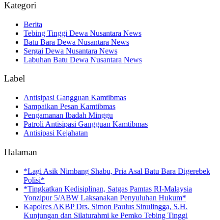
Kategori
Berita
Tebing Tinggi Dewa Nusantara News
Batu Bara Dewa Nusantara News
Sergai Dewa Nusantara News
Labuhan Batu Dewa Nusantara News
Label
Antisipasi Gangguan Kamtibmas
Sampaikan Pesan Kamtibmas
Pengamanan Ibadah Minggu
Patroli Antisipasi Gangguan Kamtibmas
Antisipasi Kejahatan
Halaman
*Lagi Asik Nimbang Shabu, Pria Asal Batu Bara Digerebek
Polisi*
*Tingkatkan Kedisiplinan, Satgas Pamtas RI-Malaysia
Yonzipur 5/ABW Laksanakan Penyuluhan Hukum*
Kapolres AKBP Drs. Simon Paulus Sinulingga, S.H.
Kunjungan dan Silaturahmi ke Pemko Tebing Tinggi