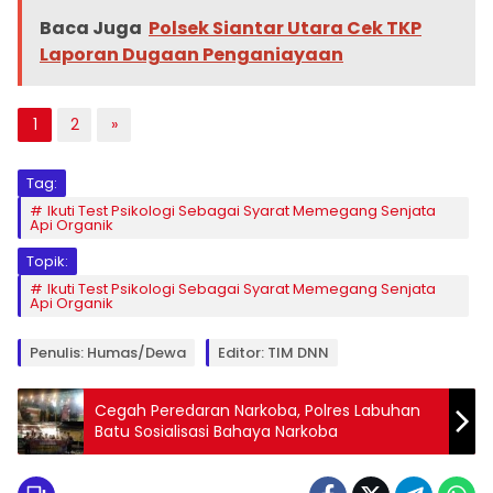
Baca Juga
Polsek Siantar Utara Cek TKP
Laporan Dugaan Penganiayaan
1
2
»
Tag:
Ikuti Test Psikologi Sebagai Syarat Memegang Senjata
Api Organik
Topik:
Ikuti Test Psikologi Sebagai Syarat Memegang Senjata
Api Organik
Penulis: Humas/Dewa
Editor: TIM DNN
Cegah Peredaran Narkoba, Polres Labuhan
Batu Sosialisasi Bahaya Narkoba