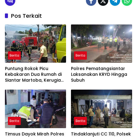
Pos Terkait
Berita
Berita
Puntung Rokok Picu
Polres Pematangsiantar
Kebakaran Dua Rumah di
Laksanakan KRYD Hingga
Siantar Martoba, Kerugian
Subuh
Capai Rp550 Juta
Berita
Berita
Timsus Dayok Mirah Polres
Tindaklanjuti CC 110, Polsek