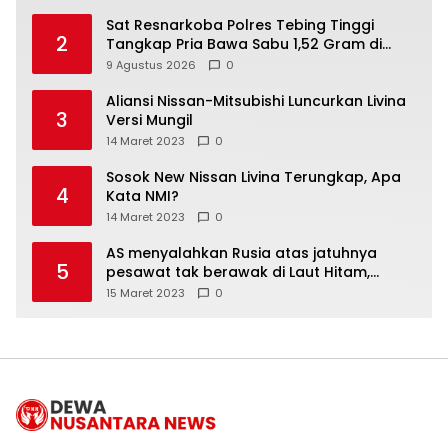
Sat Resnarkoba Polres Tebing Tinggi
2
Tangkap Pria Bawa Sabu 1,52 Gram di
Bajenis
9 Agustus 2026
0
Aliansi Nissan-Mitsubishi Luncurkan Livina
3
Versi Mungil
14 Maret 2023
0
Sosok New Nissan Livina Terungkap, Apa
4
Kata NMI?
14 Maret 2023
0
AS menyalahkan Rusia atas jatuhnya
5
pesawat tak berawak di Laut Hitam,
Moskow menyangkal
15 Maret 2023
0