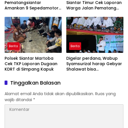
Pematangsiantar
Siantar Timur Cek Laporan
Amankan 9 Sepedamotor
Warga Jalan Pematang
Knalpot Brong
Raya
Berita
Berita
Polsek Siantar Martoba
Digelar perdana, Wabup
Cek TKP Laporan Dugaan
Syamsurizal harap Gebyar
KDRT di Simpang Kapuk
Shalawat bisa
meningkatkan nilai
keagamaan ditengah-
Tinggalkan Balasan
tengah masyarakat
Alamat email Anda tidak akan dipublikasikan.
Ruas yang
wajib ditandai
*